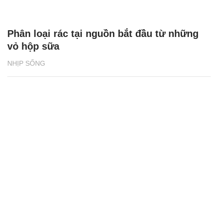
Phân loại rác tại nguồn bắt đầu từ những
vỏ hộp sữa
NHỊP SỐNG