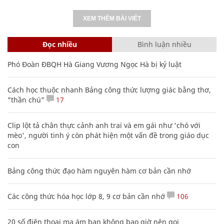
XEM THÊM BÀI VIẾT
Đọc nhiều
Bình luận nhiều
Phó Đoàn ĐBQH Hà Giang Vương Ngọc Hà bị kỷ luật
Cách học thuộc nhanh Bảng công thức lượng giác bằng thơ,
"thần chú"
17
Clip lột tả chân thực cảnh anh trai và em gái như 'chó với
mèo', người tinh ý còn phát hiện một vấn đề trong giáo dục
con
Bảng công thức đạo hàm nguyên hàm cơ bản cần nhớ
Các công thức hóa học lớp 8, 9 cơ bản cần nhớ
106
20 số điện thoại ma ám bạn không bao giờ nên gọi