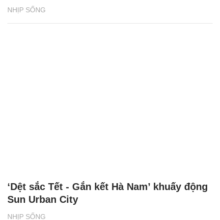
NHỊP SỐNG
‘Dệt sắc Tết - Gắn kết Hà Nam’ khuấy động
Sun Urban City
NHỊP SỐNG