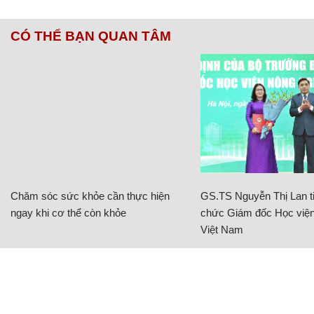
CÓ THỂ BẠN QUAN TÂM
Chăm sóc sức khỏe cần thực hiện
GS.TS Nguyễn Thị Lan ti
ngay khi cơ thể còn khỏe
chức Giám đốc Học viện
Việt Nam