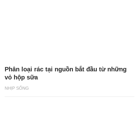
Phân loại rác tại nguồn bắt đầu từ những
vỏ hộp sữa
NHỊP SỐNG