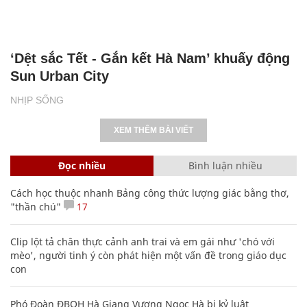
‘Dệt sắc Tết - Gắn kết Hà Nam’ khuấy động
Sun Urban City
NHỊP SỐNG
XEM THÊM BÀI VIẾT
Đọc nhiều
Bình luận nhiều
Cách học thuộc nhanh Bảng công thức lượng giác bằng thơ,
"thần chú"
17
Clip lột tả chân thực cảnh anh trai và em gái như 'chó với
mèo', người tinh ý còn phát hiện một vấn đề trong giáo dục
con
Phó Đoàn ĐBQH Hà Giang Vương Ngọc Hà bị kỷ luật