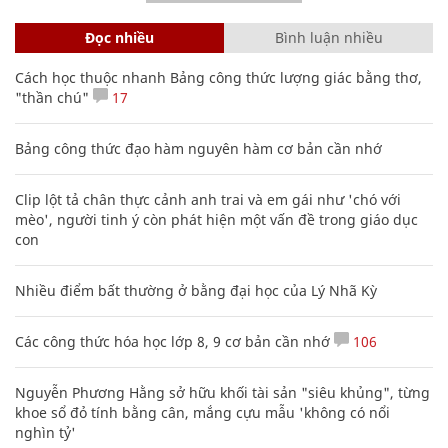
Đọc nhiều
Bình luận nhiều
Cách học thuộc nhanh Bảng công thức lượng giác bằng thơ,
"thần chú"
17
Bảng công thức đạo hàm nguyên hàm cơ bản cần nhớ
Clip lột tả chân thực cảnh anh trai và em gái như 'chó với
mèo', người tinh ý còn phát hiện một vấn đề trong giáo dục
con
Nhiều điểm bất thường ở bằng đại học của Lý Nhã Kỳ
Các công thức hóa học lớp 8, 9 cơ bản cần nhớ
106
Nguyễn Phương Hằng sở hữu khối tài sản "siêu khủng", từng
khoe sổ đỏ tính bằng cân, mắng cựu mẫu 'không có nổi
nghìn tỷ'