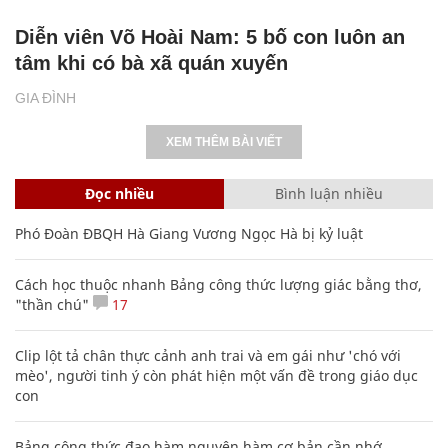
Diễn viên Võ Hoài Nam: 5 bố con luôn an
tâm khi có bà xã quán xuyến
GIA ĐÌNH
XEM THÊM BÀI VIẾT
Đọc nhiều
Bình luận nhiều
Phó Đoàn ĐBQH Hà Giang Vương Ngọc Hà bị kỷ luật
Cách học thuộc nhanh Bảng công thức lượng giác bằng thơ,
"thần chú"
17
Clip lột tả chân thực cảnh anh trai và em gái như 'chó với
mèo', người tinh ý còn phát hiện một vấn đề trong giáo dục
con
Bảng công thức đạo hàm nguyên hàm cơ bản cần nhớ