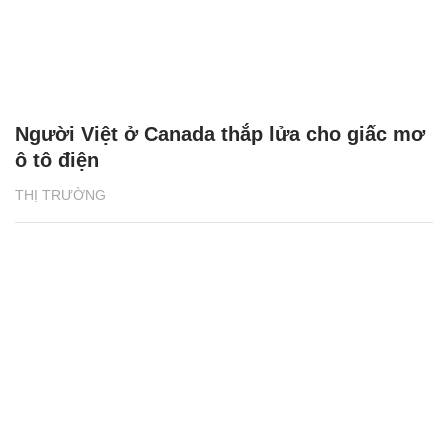
Người Việt ở Canada thắp lửa cho giấc mơ
ô tô điện
THỊ TRƯỜNG