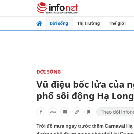
Đời sống
Thị trường
Thế giới
ĐỜI SỐNG
Vũ điệu bốc lửa của 
phố sôi động Hạ Long
Trời đổ mưa ngay trước thềm Carnaval Hạ L
đường phố được mong chờ nhất tại Quảng N