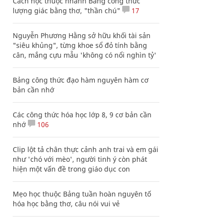
Cách học thuộc nhanh Bảng công thức
lượng giác bằng thơ, "thần chú"
17
Nguyễn Phương Hằng sở hữu khối tài sản
"siêu khủng", từng khoe sổ đỏ tính bằng
cân, mắng cựu mẫu 'không có nổi nghìn tỷ'
Bảng công thức đạo hàm nguyên hàm cơ
bản cần nhớ
Các công thức hóa học lớp 8, 9 cơ bản cần
nhớ
106
Clip lột tả chân thực cảnh anh trai và em gái
như 'chó với mèo', người tinh ý còn phát
hiện một vấn đề trong giáo dục con
Mẹo học thuộc Bảng tuần hoàn nguyên tố
hóa học bằng thơ, câu nói vui vẻ