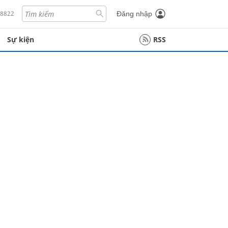
18822
Đăng nhập
Sự kiện
RSS