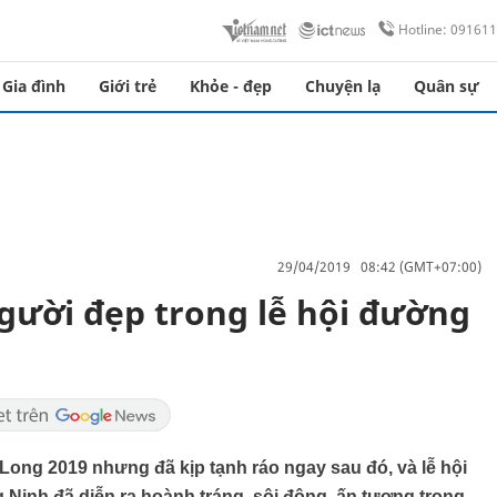
Hotline: 09161
Gia đình
Giới trẻ
Khỏe - đẹp
Chuyện lạ
Quân sự
29/04/2019 08:42 (GMT+07:00)
người đẹp trong lễ hội đường
ong 2019 nhưng đã kịp tạnh ráo ngay sau đó, và lễ hội
inh đã diễn ra hoành tráng, sôi động, ấn tượng trong