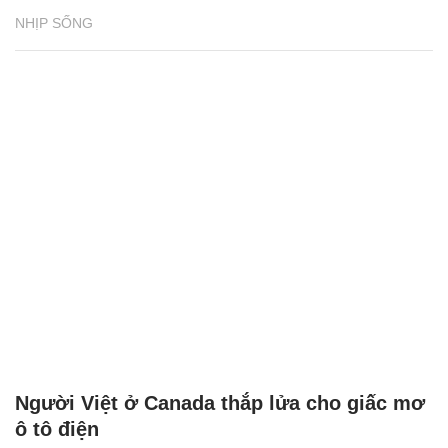
NHỊP SỐNG
Người Việt ở Canada thắp lửa cho giấc mơ
ô tô điện