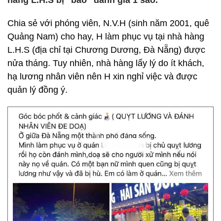
hàng L.H.S bị "bão" đánh giá 1 sao.
Chia sẻ với phóng viên, N.V.H (sinh năm 2001, quê
Quảng Nam) cho hay, H làm phục vụ tại nhà hàng
L.H.S (địa chỉ tại Chương Dương, Đà Nẵng) được
nửa tháng. Tuy nhiên, nhà hàng lấy lý do ít khách,
hạ lương nhân viên nên H xin nghỉ việc và được
quản lý đồng ý.