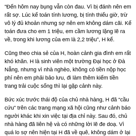
"Đến hôm nay bụng vẫn còn đau. Vì bị đánh nên em
rất sợ. Lúc kế toán tính lương, bị tính thiếu giờ, trừ
vô lý đủ khoản nhưng sợ nên em không dám cãi. Kế
toán đưa cho em 1 triệu, em cầm lương lặng lẽ ra
về, trong khi lương của em là 2,2 triệu”, H kể.
Cũng theo chia sẻ của H, hoàn cảnh gia đình em rất
khó khăn. H là sinh viên một trường Đại học ở Đà
Nẵng, nhưng vì nhà nghèo, không có tiền nộp học
phí nên em phải bảo lưu, đi làm thêm kiếm tiền
trang trải cuộc sống thì lại gặp cảnh này.
Bức xúc trước thái độ của chủ nhà hàng, H đã “cầu
cứu” trên các trang mạng xã hội cũng như cảnh báo
người khác khi xin việc tại địa chỉ này. Sau đó, chủ
nhà hàng đã liên hệ và có những lời lẽ đe doạ. Vì
quá lo sợ nên hiện tại H đã về quê, không dám ở lại