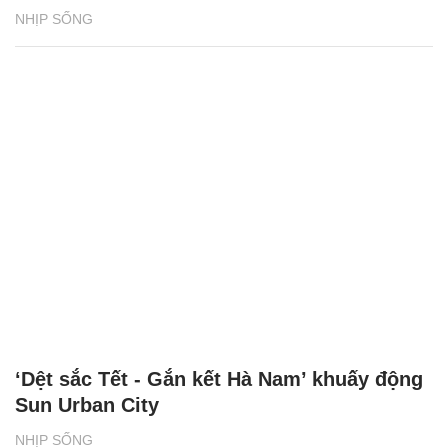
NHỊP SỐNG
‘Dệt sắc Tết - Gắn kết Hà Nam’ khuấy động
Sun Urban City
NHỊP SỐNG