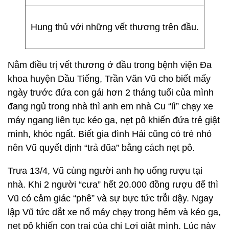
Hung thủ với những vết thương trên đầu.
Nằm điều trị vết thương ở đầu trong bệnh viện Đa
khoa huyện Dầu Tiếng, Trần Văn Vũ cho biết mấy
ngày trước đứa con gái hơn 2 tháng tuổi của mình
đang ngủ trong nhà thì anh em nhà Cu “lì” chạy xe
máy ngang liên tục kéo ga, nẹt pô khiến đứa trẻ giật
mình, khóc ngất. Biết gia đình Hải cũng có trẻ nhỏ
nên Vũ quyết định “trả đũa” bằng cách nẹt pô.
Trưa 13/4, Vũ cùng người anh họ uống rượu tại
nhà. Khi 2 người “cưa” hết 20.000 đồng rượu đế thì
Vũ có cảm giác “phê” và sự bực tức trỗi dậy. Ngay
lập Vũ tức dắt xe nổ máy chạy trong hẻm và kéo ga,
nẹt pô khiến con trai của chị Lợi giật mình. Lúc này