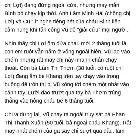
chị Lợi) đang đứng ngoài cửa, nhưng may mắn
Bình bỏ chạy kịp thời. Anh Lâm Minh Hải (chồng chị
Lợi) và Cu “lì” nghe tiếng hét của cháu Bình liền
cầm hung khí tấn công Vũ để “giải cứu” mọi người.
Nhìn thấy chị Lợi ôm đứa cháu mới 2 tháng tuổi là
con em ruột vẫn nằm ở võng ngoài hiên, Vũ lao vào
chém nhưng rất may chị này nhanh chân chạy
thoát. Còn bà Lâm Thị Thơm (38 tuổi, cô ruột chị
Lợi) đang ẵm bé Khang trên tay chạy vào trong
buồng để trốn thì bị Vũ xông tới chém một nhát vào
cánh tay. Lưỡi dao trượt qua tay bà Thơm trúng
thẳng vào hông cháu bé 6 tháng tuổi.
Chưa dừng lại, Vũ chạy ra ngoài truy sát bà Phan
Thị Thanh Xuân (50 tuổi, bà ngoại cháu Khang). Rất
may nhát chém của gã say chỉ sượt qua đầu, làm