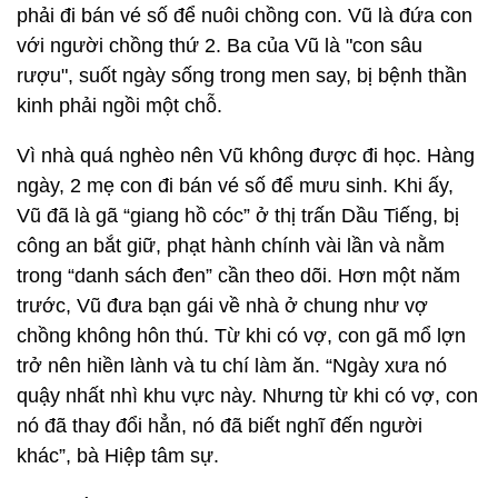
phải đi bán vé số để nuôi chồng con. Vũ là đứa con
với người chồng thứ 2. Ba của Vũ là "con sâu
rượu", suốt ngày sống trong men say, bị bệnh thần
kinh phải ngồi một chỗ.
Vì nhà quá nghèo nên Vũ không được đi học. Hàng
ngày, 2 mẹ con đi bán vé số để mưu sinh. Khi ấy,
Vũ đã là gã “giang hồ cóc” ở thị trấn Dầu Tiếng, bị
công an bắt giữ, phạt hành chính vài lần và nằm
trong “danh sách đen” cần theo dõi. Hơn một năm
trước, Vũ đưa bạn gái về nhà ở chung như vợ
chồng không hôn thú. Từ khi có vợ, con gã mổ lợn
trở nên hiền lành và tu chí làm ăn. “Ngày xưa nó
quậy nhất nhì khu vực này. Nhưng từ khi có vợ, con
nó đã thay đổi hẳn, nó đã biết nghĩ đến người
khác”, bà Hiệp tâm sự.