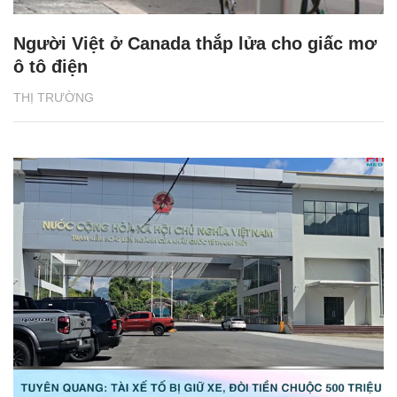
Người Việt ở Canada thắp lửa cho giấc mơ
ô tô điện
THỊ TRƯỜNG