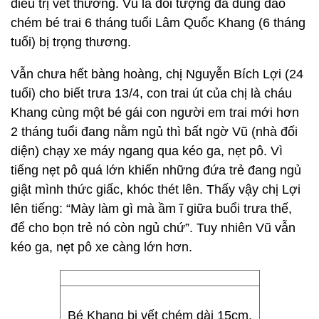
điều trị vết thương. Vũ là đối tượng đã dùng dao
chém bé trai 6 tháng tuổi Lâm Quốc Khang (6 tháng
tuổi) bị trọng thương.
Vẫn chưa hết bàng hoàng, chị Nguyễn Bích Lợi (24
tuổi) cho biết trưa 13/4, con trai út của chị là cháu
Khang cùng một bé gái con người em trai mới hơn
2 tháng tuổi đang nằm ngủ thì bất ngờ Vũ (nhà đối
diện) chạy xe máy ngang qua kéo ga, nẹt pô. Vì
tiếng nẹt pô quá lớn khiến những đứa trẻ đang ngủ
giật mình thức giấc, khóc thét lên. Thấy vậy chị Lợi
lên tiếng: “Mày làm gì mà ầm ĩ giữa buổi trưa thế,
để cho bọn trẻ nó còn ngủ chứ”. Tuy nhiên Vũ vẫn
kéo ga, nẹt pô xe càng lớn hơn.
Bé Khang bị vết chém dài 15cm.