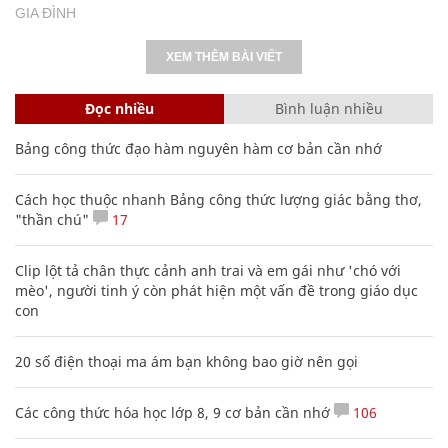
GIA ĐÌNH
XEM THÊM BÀI VIẾT
Đọc nhiều
Bình luận nhiều
Bảng công thức đạo hàm nguyên hàm cơ bản cần nhớ
Cách học thuộc nhanh Bảng công thức lượng giác bằng thơ,
"thần chú"
17
Clip lột tả chân thực cảnh anh trai và em gái như 'chó với
mèo', người tinh ý còn phát hiện một vấn đề trong giáo dục
con
20 số điện thoại ma ám bạn không bao giờ nên gọi
Các công thức hóa học lớp 8, 9 cơ bản cần nhớ
106