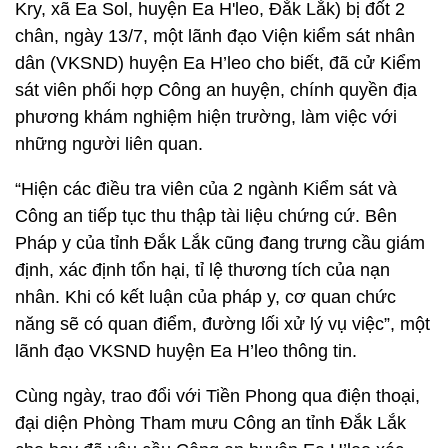
Kry, xã Ea Sol, huyện Ea H'leo, Đắk Lắk) bị đốt 2
chân, ngày 13/7, một lãnh đạo Viện kiểm sát nhân
dân (VKSND) huyện Ea H’leo cho biết, đã cử Kiểm
sát viên phối hợp Công an huyện, chính quyền địa
phương khám nghiệm hiện trường, làm việc với
những người liên quan.
“Hiện các điều tra viên của 2 ngành Kiểm sát và
Công an tiếp tục thu thập tài liệu chứng cứ. Bên
Pháp y của tỉnh Đắk Lắk cũng đang trưng cầu giám
định, xác định tổn hại, tỉ lệ thương tích của nạn
nhân. Khi có kết luận của pháp y, cơ quan chức
năng sẽ có quan điểm, đường lối xử lý vụ việc”, một
lãnh đạo VKSND huyện Ea H’leo thông tin.
Cùng ngày, trao đổi với Tiền Phong qua điện thoại,
đại diện Phòng Tham mưu Công an tỉnh Đắk Lắk