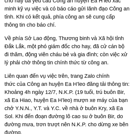
cho hay đã yêu cầu Công an huyện Ea H’leo xác
minh kỹ vụ việc và có báo cáo gửi lãnh đạo Công an
tỉnh. Khi có kết quả, phía công an sẽ cung cấp
thông tin cho báo chí.
Về phía Sở Lao động, Thương binh và Xã hội tỉnh
Đắk Lắk, một phó giám đốc cho hay, đã cử cán bộ
đi thăm, động viên cháu bé và gia đình; còn việc xử
lý phải chờ thông tin chính thức từ công an.
Liên quan đến vụ việc trên, trang Zalo chính
thức của Công an huyện Ea H’leo đăng tải thông tin:
Khoảng 4h ngày 12/7, N.K.P. (19 tuổi, trú buôn Bir,
xã Ea Hiao, huyện Ea H’leo) mượn xe máy của bạn
chở Y.N.N., Y.T. và Y.C. về nhà ở buôn Kry, xã Ea
Sol. Khi đến đoạn đường lô cao su ở buôn Bir, do
đường mưa, trơn trượt nên N.K.P. cho dừng xe bên
đường.