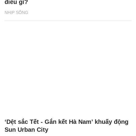
điều gì?
NHỊP SỐNG
‘Dệt sắc Tết - Gắn kết Hà Nam’ khuấy động
Sun Urban City