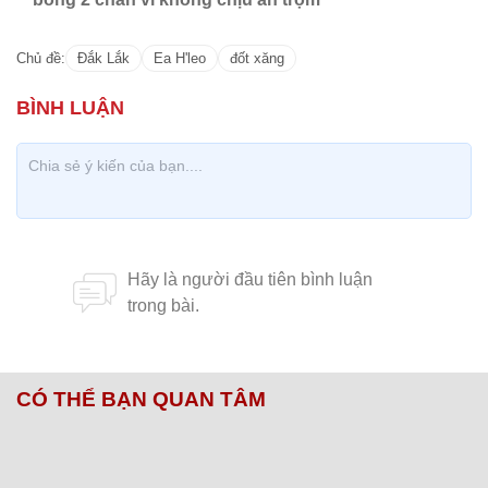
Chủ đề:
Đắk Lắk
Ea H'leo
đốt xăng
CÓ THỂ BẠN QUAN TÂM