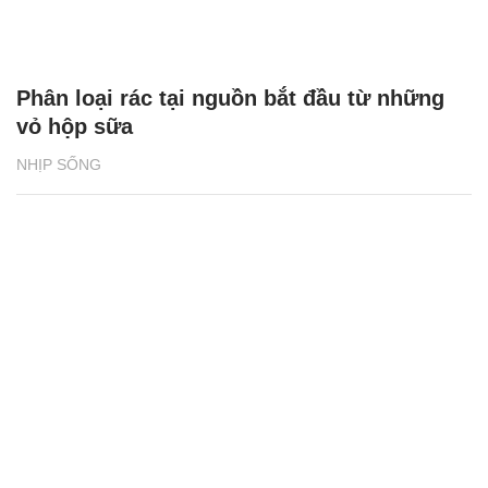
Phân loại rác tại nguồn bắt đầu từ những
vỏ hộp sữa
NHỊP SỐNG