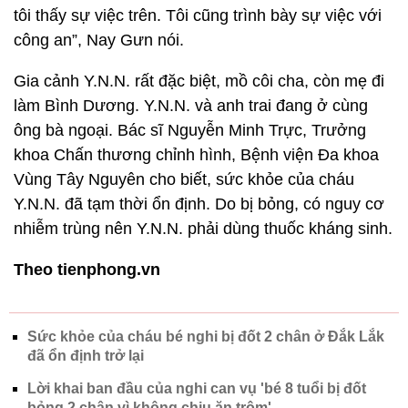
tôi thấy sự việc trên. Tôi cũng trình bày sự việc với
công an”, Nay Gưn nói.
Gia cảnh Y.N.N. rất đặc biệt, mồ côi cha, còn mẹ đi
làm Bình Dương. Y.N.N. và anh trai đang ở cùng
ông bà ngoại. Bác sĩ Nguyễn Minh Trực, Trưởng
khoa Chấn thương chỉnh hình, Bệnh viện Đa khoa
Vùng Tây Nguyên cho biết, sức khỏe của cháu
Y.N.N. đã tạm thời ổn định. Do bị bỏng, có nguy cơ
nhiễm trùng nên Y.N.N. phải dùng thuốc kháng sinh.
Theo tienphong.vn
Sức khỏe của cháu bé nghi bị đốt 2 chân ở Đắk Lắk
đã ổn định trở lại
Lời khai ban đầu của nghi can vụ 'bé 8 tuổi bị đốt
bỏng 2 chân vì không chịu ăn trộm'