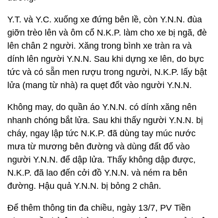
Y.T. và Y.C. xuống xe đứng bên lề, còn Y.N.N. đùa
giỡn trèo lên và ôm cổ N.K.P. làm cho xe bị ngã, đè
lên chân 2 người. Xăng trong bình xe tràn ra và
dính lên người Y.N.N. Sau khi dựng xe lên, do bực
tức và có sẵn men rượu trong người, N.K.P. lấy bật
lửa (mang từ nhà) ra quẹt đốt vào người Y.N.N.
Không may, do quần áo Y.N.N. có dính xăng nên
nhanh chóng bắt lửa. Sau khi thấy người Y.N.N. bị
cháy, ngay lập tức N.K.P. đã dùng tay múc nước
mưa từ mương bên đường và dùng đất đổ vào
người Y.N.N. để dập lửa. Thấy không dập được,
N.K.P. đã lao đến cởi đồ Y.N.N. và ném ra bên
đường. Hậu quả Y.N.N. bị bỏng 2 chân.
Để thêm thông tin đa chiều, ngày 13/7, PV Tiền