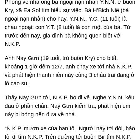
Phong về nhà ông bà ngoại nạn nhân Y.N.N. ở buôn
Kry, xã Ea Sol tìm hiểu sự việc. Bà H’Bich Niê (bà
ngoại nạn nhân) cho hay, Y.N.N., Y.C. (11 tuổi) là
cháu ngoại; còn Y.T. (8 tuổi) là con ruột của bà. Từ
trước đến nay, gia đình bà không quen biết với
N.K.P.
Anh Nay Gưn (19 tuổi, trú buôn Kry) cho biết,
khoảng 1 giờ đêm 12/7, anh chạy xe tới nhà N.K.P.
và phát hiện thanh niên này cùng 3 cháu trai đang ở
lô cao su.
Thấy Nay Gưn tới, N.K.P. bỏ đi về. Nghe Y.N.N. kêu
đau ở phần chân, Nay Gưn kiểm tra, phát hiện em
này bị bỏng nên đưa về nhà.
“N.K.P. mượn xe của bạn tôi. Người này tới đòi, bảo
tôi đi tìm N.K.P. Trên đường tới buôn Bir tìm N.K.P,