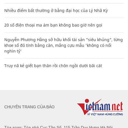
Nhiều điểm bất thường ở bằng đại học của Lý Nhã Kỳ
20 số điện thoại ma ám bạn không bao giờ nên gọi
Nguyễn Phương Hằng sở hữu khối tài sản "siêu khủng", từng
khoe sổ đỏ tính bằng cân, mắng cựu mẫu 'không có nổi
nghìn tỷ'
Truy nã kẻ giết bạn thân rồi chôn ngồi dưới bãi cát
CHUYÊN TRANG CỦA BÁO
Tòa soạn: Tòa nhà Cục Tần Số, 115 Trần Duy Hưng Hà Nội