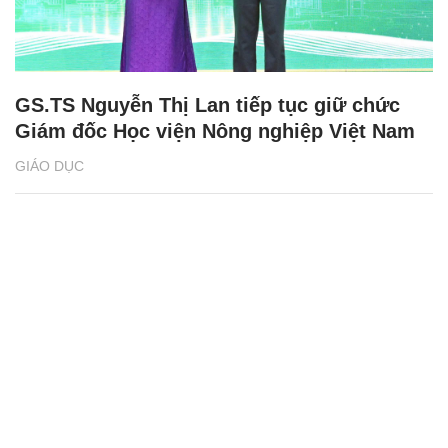
GS.TS Nguyễn Thị Lan tiếp tục giữ chức
Giám đốc Học viện Nông nghiệp Việt Nam
GIÁO DỤC