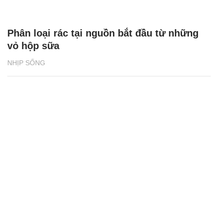
Phân loại rác tại nguồn bắt đầu từ những
vỏ hộp sữa
NHỊP SỐNG