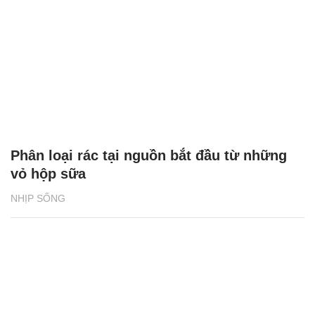
Phân loại rác tại nguồn bắt đầu từ những
vỏ hộp sữa
NHỊP SỐNG