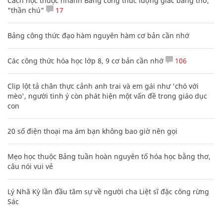
Cách học thuộc nhanh Bảng công thức lượng giác bằng thơ,
"thần chú"
17
Bảng công thức đạo hàm nguyên hàm cơ bản cần nhớ
Các công thức hóa học lớp 8, 9 cơ bản cần nhớ
106
Clip lột tả chân thực cảnh anh trai và em gái như 'chó với
mèo', người tinh ý còn phát hiện một vấn đề trong giáo dục
con
20 số điện thoại ma ám bạn không bao giờ nên gọi
Mẹo học thuộc Bảng tuần hoàn nguyên tố hóa học bằng thơ,
câu nói vui vẻ
Lý Nhã Kỳ lần đầu tâm sự về người cha Liệt sĩ đặc công rừng
Sác