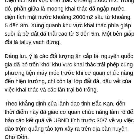
Diện tích khu vực khai thác khoảng 5.000 m2. Trong
đó, phần giữa là moong khai thác đã ngập nước,
diện tích mặt nước khoảng 2000m2 sâu từ khoảng
5 đến 8m. Xung quanh khu vực khai thác phía giáp
suối là bờ đất đá thải cao từ 3 đến 5m. Một bên giáp
đồi là taluy vách đứng.
Đáng lưu ý là các đối tượng ăn cắp tài nguyên quốc
gia đã bỏ trốn khỏi khu vực khai thác trái phép cùng
phương tiện máy móc trước khi cơ quan chức năng
đến hiện trường, chỉ còn lại lớp đất đá, dấu vết của
việc khai thác và các lán trại bỏ trống.
Theo khẳng định của lãnh đạo tỉnh Bắc Kạn, đến
thời điểm này đã giao cơ quan chức năng làm rõ để
báo cáo kết quả về UBND tỉnh trước 30/7 về vụ việc
đào trộm quặng táo tợn xảy ra trên địa bàn huyện
Chợ Đồn.