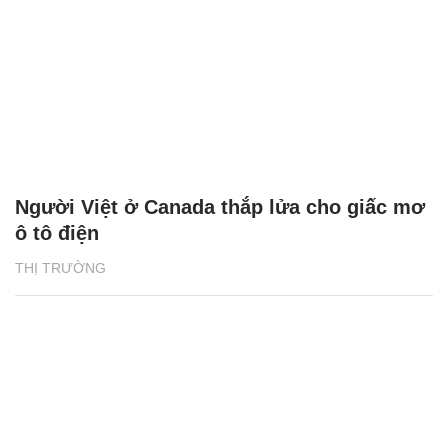
Người Việt ở Canada thắp lửa cho giấc mơ
ô tô điện
THỊ TRƯỜNG