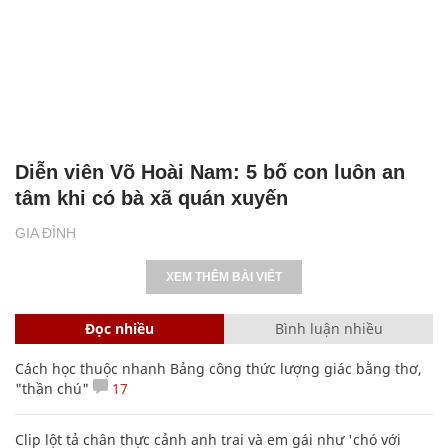
Diễn viên Võ Hoài Nam: 5 bố con luôn an
tâm khi có bà xã quán xuyến
GIA ĐÌNH
XEM THÊM BÀI VIẾT
Đọc nhiều
Bình luận nhiều
Cách học thuộc nhanh Bảng công thức lượng giác bằng thơ,
"thần chú"
17
Clip lột tả chân thực cảnh anh trai và em gái như 'chó với