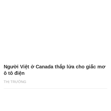
Người Việt ở Canada thắp lửa cho giấc mơ
ô tô điện
THỊ TRƯỜNG