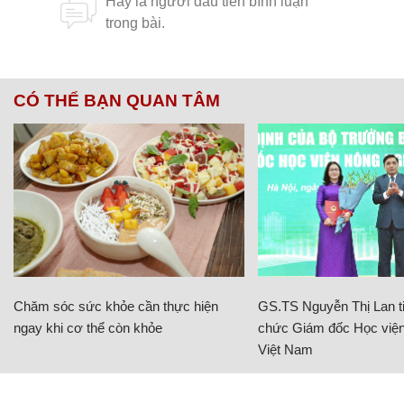
CÓ THỂ BẠN QUAN TÂM
Chăm sóc sức khỏe cần thực hiện
GS.TS Nguyễn Thị Lan ti
ngay khi cơ thể còn khỏe
chức Giám đốc Học viện
Việt Nam