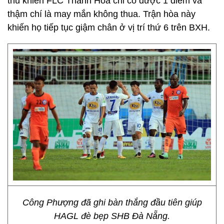
thủ khiến FLC Thanh Hóa chỉ có được 1 điểm và
thậm chí là may mắn không thua. Trận hòa này
khiến họ tiếp tục giậm chân ở vị trí thứ 6 trên BXH.
Công Phượng đã ghi bàn thắng đầu tiên giúp
HAGL đè bẹp SHB Đà Nẵng.