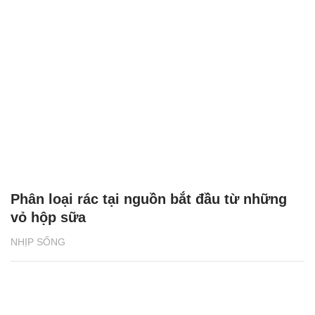
Phân loại rác tại nguồn bắt đầu từ những
vỏ hộp sữa
NHỊP SỐNG