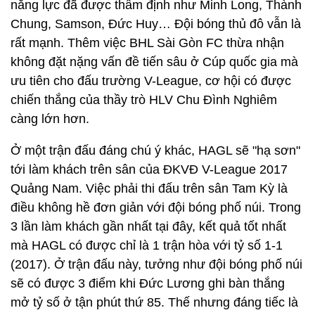
năng lực đã được thẩm định như Minh Long, Thành
Chung, Samson, Đức Huy… Đội bóng thủ đô vẫn là
rất mạnh. Thêm việc BHL Sài Gòn FC thừa nhận
không đặt nặng vấn đề tiến sâu ở Cúp quốc gia mà
ưu tiên cho đấu trường V-League, cơ hội có được
chiến thắng của thầy trò HLV Chu Đình Nghiêm
càng lớn hơn.
Ở một trận đấu đáng chú ý khác, HAGL sẽ "hạ sơn"
tới làm khách trên sân của ĐKVĐ V-League 2017
Quảng Nam. Việc phải thi đấu trên sân Tam Kỳ là
điều không hề đơn giản với đội bóng phố núi. Trong
3 lần làm khách gần nhất tại đây, kết quả tốt nhất
mà HAGL có được chỉ là 1 trận hòa với tỷ số 1-1
(2017). Ở trận đấu này, tưởng như đội bóng phố núi
sẽ có được 3 điểm khi Đức Lương ghi bàn thắng
mở tỷ số ở tận phút thứ 85. Thế nhưng đáng tiếc là