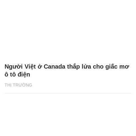
Người Việt ở Canada thắp lửa cho giấc mơ
ô tô điện
THỊ TRƯỜNG