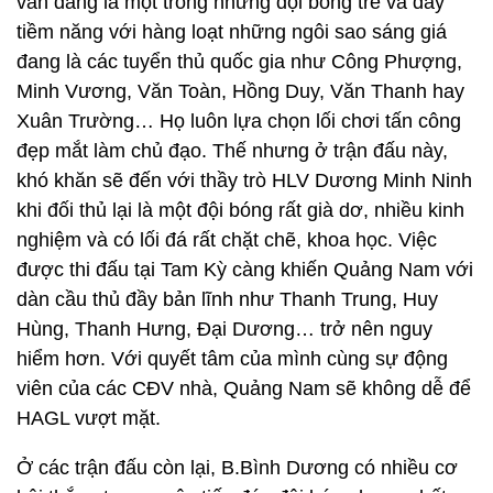
vẫn đang là một trong những đội bóng trẻ và đầy
tiềm năng với hàng loạt những ngôi sao sáng giá
đang là các tuyển thủ quốc gia như Công Phượng,
Minh Vương, Văn Toàn, Hồng Duy, Văn Thanh hay
Xuân Trường… Họ luôn lựa chọn lối chơi tấn công
đẹp mắt làm chủ đạo. Thế nhưng ở trận đấu này,
khó khăn sẽ đến với thầy trò HLV Dương Minh Ninh
khi đối thủ lại là một đội bóng rất già dơ, nhiều kinh
nghiệm và có lối đá rất chặt chẽ, khoa học. Việc
được thi đấu tại Tam Kỳ càng khiến Quảng Nam với
dàn cầu thủ đầy bản lĩnh như Thanh Trung, Huy
Hùng, Thanh Hưng, Đại Dương… trở nên nguy
hiểm hơn. Với quyết tâm của mình cùng sự động
viên của các CĐV nhà, Quảng Nam sẽ không dễ để
HAGL vượt mặt.
Ở các trận đấu còn lại, B.Bình Dương có nhiều cơ