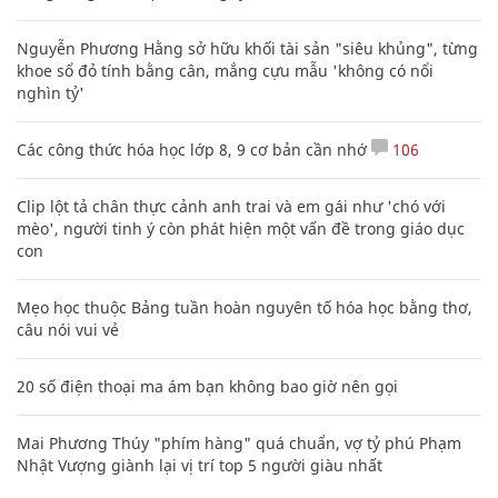
Nguyễn Phương Hằng sở hữu khối tài sản "siêu khủng", từng
khoe sổ đỏ tính bằng cân, mắng cựu mẫu 'không có nổi
nghìn tỷ'
Các công thức hóa học lớp 8, 9 cơ bản cần nhớ
106
Clip lột tả chân thực cảnh anh trai và em gái như 'chó với
mèo', người tinh ý còn phát hiện một vấn đề trong giáo dục
con
Mẹo học thuộc Bảng tuần hoàn nguyên tố hóa học bằng thơ,
câu nói vui vẻ
20 số điện thoại ma ám bạn không bao giờ nên gọi
Mai Phương Thúy "phím hàng" quá chuẩn, vợ tỷ phú Phạm
Nhật Vượng giành lại vị trí top 5 người giàu nhất