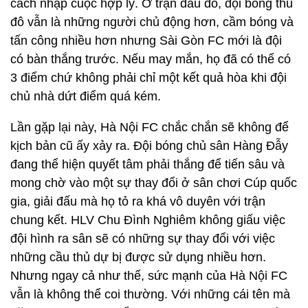
cách nhập cuộc hợp lý. Ở trận đấu đó, đội bóng thủ
đô vẫn là những người chủ động hơn, cầm bóng và
tấn công nhiều hơn nhưng Sài Gòn FC mới là đội
có bàn thắng trước. Nếu may mắn, họ đã có thể có
3 điểm chứ không phải chỉ một kết quả hòa khi đội
chủ nhà dứt điểm quá kém.
Lần gặp lại này, Hà Nội FC chắc chắn sẽ không để
kịch bản cũ ấy xảy ra. Đội bóng chủ sân Hàng Đẫy
đang thể hiện quyết tâm phải thắng để tiến sâu và
mong chờ vào một sự thay đổi ở sân chơi Cúp quốc
gia, giải đấu mà họ tỏ ra khá vô duyên với trận
chung kết. HLV Chu Đình Nghiêm không giấu việc
đội hình ra sân sẽ có những sự thay đổi với việc
những cầu thủ dự bị được sử dụng nhiều hơn.
Nhưng ngay cả như thế, sức mạnh của Hà Nội FC
vẫn là không thể coi thường. Với những cái tên mà