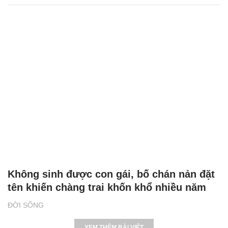
Không sinh được con gái, bố chán nản đặt
tên khiến chàng trai khốn khổ nhiều năm
ĐỜI SỐNG
XEM THÊM BÀI VIẾT