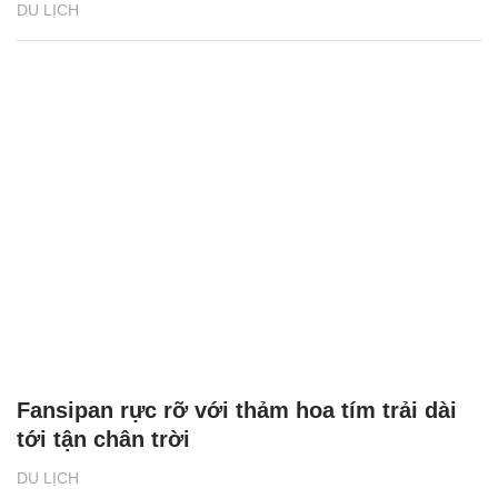
DU LỊCH
Fansipan rực rỡ với thảm hoa tím trải dài
tới tận chân trời
DU LỊCH