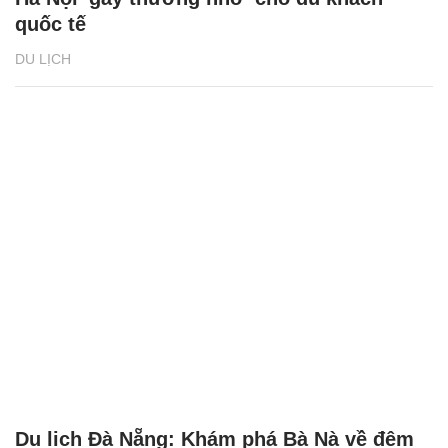
quốc tế
DU LỊCH
Du lịch Đà Nẵng: Khám phá Bà Nà về đêm