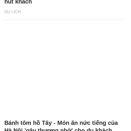
hút khách
DU LỊCH
Bánh tôm hồ Tây - Món ăn nức tiếng của
Hà Nội 'gây thương nhớ' cho du khách