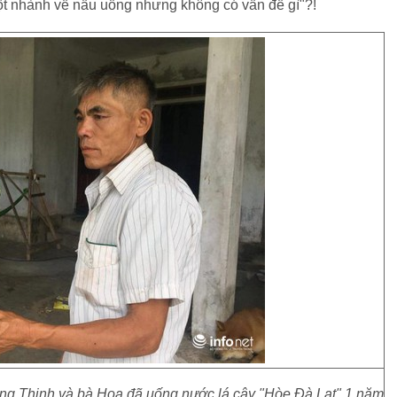
một nhành về nấu uống nhưng không có vấn đề gì"?!
ông Thinh và bà Hoa đã uống nước lá cây "Hòe Đà Lạt" 1 năm