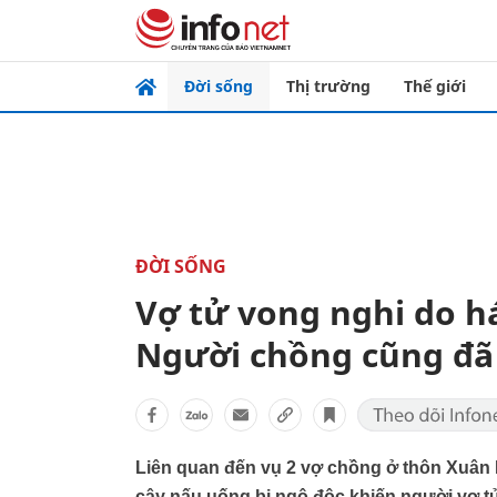
Đời sống
Thị trường
Thế giới
ĐỜI SỐNG
Vợ tử vong nghi do há
Người chồng cũng đã
Liên quan đến vụ 2 vợ chồng ở thôn Xuân D
cây nấu uống bị ngộ độc khiến người vợ tử