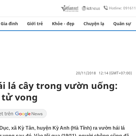
Hotline: 09161
Gia đình
Giới trẻ
Khỏe - đẹp
Chuyện lạ
Quân sự
20/11/2018 12:14 (GMT+07:00)
i lá cây trong vườn uống:
 tử vong
ục, xã Kỳ Tân, huyện Kỳ Anh (Hà Tĩnh) ra vườn hái lá
 vong sau đó. Vào tối qua (19/11), người chồng cũng đã