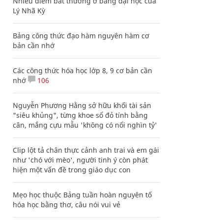
Nhiều điểm bất thường ở bằng đại học của
Lý Nhã Kỳ
Bảng công thức đạo hàm nguyên hàm cơ
bản cần nhớ
Các công thức hóa học lớp 8, 9 cơ bản cần
nhớ
106
Nguyễn Phương Hằng sở hữu khối tài sản
"siêu khủng", từng khoe sổ đỏ tính bằng
cân, mắng cựu mẫu 'không có nổi nghìn tỷ'
Clip lột tả chân thực cảnh anh trai và em gái
như 'chó với mèo', người tinh ý còn phát
hiện một vấn đề trong giáo dục con
Mẹo học thuộc Bảng tuần hoàn nguyên tố
hóa học bằng thơ, câu nói vui vẻ