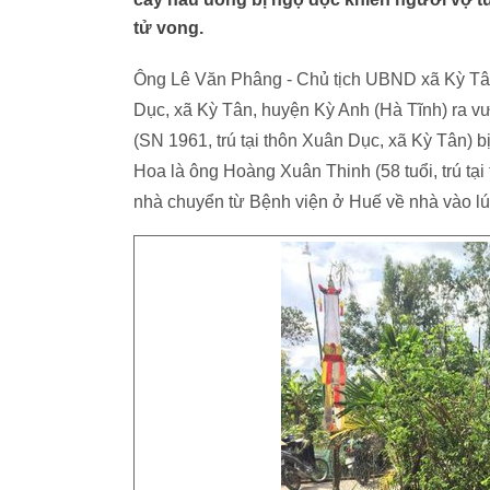
tử vong.
Ông Lê Văn Phâng - Chủ tịch UBND xã Kỳ Tân
Dục, xã Kỳ Tân, huyện Kỳ Anh (Hà Tĩnh) ra v
(SN 1961, trú tại thôn Xuân Dục, xã Kỳ Tân) b
Hoa là ông Hoàng Xuân Thinh (58 tuổi, trú tạ
nhà chuyển từ Bệnh viện ở Huế về nhà vào lúc