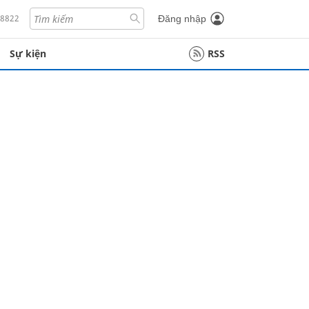
18822
Đăng nhập
Sự kiện
RSS