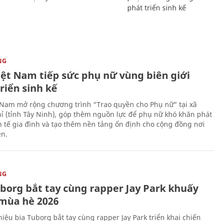
phát triển sinh kế
NG
iệt Nam tiếp sức phụ nữ vùng biên giới
riển sinh kế
 Nam mở rộng chương trình “Trao quyền cho Phụ nữ” tại xã
ỉ (tỉnh Tây Ninh), góp thêm nguồn lực để phụ nữ khó khăn phát
nh tế gia đình và tạo thêm nền tảng ổn định cho cộng đồng nơi
ên.
NG
uborg bắt tay cùng rapper Jay Park khuấy
mùa hè 2026
iệu bia Tuborg bắt tay cùng rapper Jay Park triển khai chiến