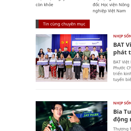
còn khỏe
đốc Học viện Nông
nghiệp Việt Nam
Tin cùng chuyên mục
NHỊP SỐ
BAT V
phát t
BAT Việt
Phước Ch
triển ki
tuyến bi
NHỊP SỐ
Bia T
động 
Thương h