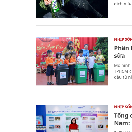
dịch mùa
NHỊP SỐ
Phân 
sữa
Mô hình 
TPHCM ch
đầu từ n
NHỊP SỐ
Tổng 
Nam: 