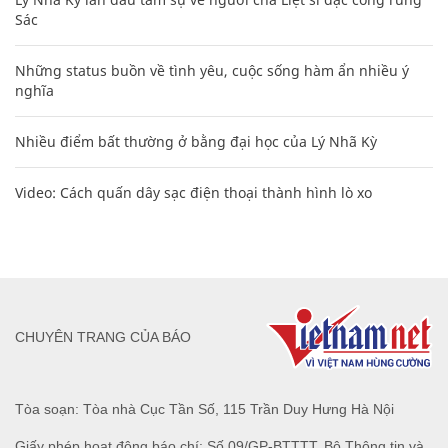
Sác
Những status buồn về tình yêu, cuộc sống hàm ẩn nhiều ý
nghĩa
Nhiều điểm bất thường ở bằng đại học của Lý Nhã Kỳ
Video: Cách quấn dây sạc điện thoại thành hình lò xo
CHUYÊN TRANG CỦA BÁO
Tòa soạn: Tòa nhà Cục Tần Số, 115 Trần Duy Hưng Hà Nội
Giấy phép hoạt động báo chí: Số 09/GP-BTTTT, Bộ Thông tin và