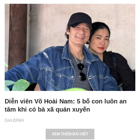
Diễn viên Võ Hoài Nam: 5 bố con luôn an
tâm khi có bà xã quán xuyến
GIA ĐÌNH
XEM THÊM BÀI VIẾT