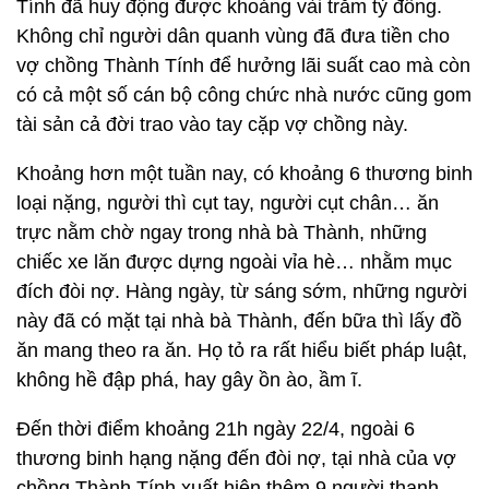
Tính đã huy động được khoảng vài trăm tỷ đồng.
Không chỉ người dân quanh vùng đã đưa tiền cho
vợ chồng Thành Tính để hưởng lãi suất cao mà còn
có cả một số cán bộ công chức nhà nước cũng gom
tài sản cả đời trao vào tay cặp vợ chồng này.
Khoảng hơn một tuần nay, có khoảng 6 thương binh
loại nặng, người thì cụt tay, người cụt chân… ăn
trực nằm chờ ngay trong nhà bà Thành, những
chiếc xe lăn được dựng ngoài vỉa hè… nhằm mục
đích đòi nợ. Hàng ngày, từ sáng sớm, những người
này đã có mặt tại nhà bà Thành, đến bữa thì lấy đồ
ăn mang theo ra ăn. Họ tỏ ra rất hiểu biết pháp luật,
không hề đập phá, hay gây ồn ào, ầm ĩ.
Đến thời điểm khoảng 21h ngày 22/4, ngoài 6
thương binh hạng nặng đến đòi nợ, tại nhà của vợ
chồng Thành Tính xuất hiện thêm 9 người thanh