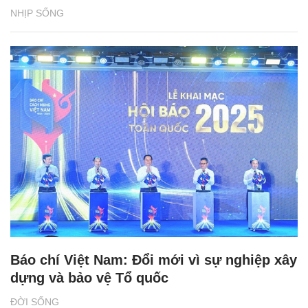
NHỊP SỐNG
Báo chí Việt Nam: Đổi mới vì sự nghiệp xây
dựng và bảo vệ Tổ quốc
ĐỜI SỐNG