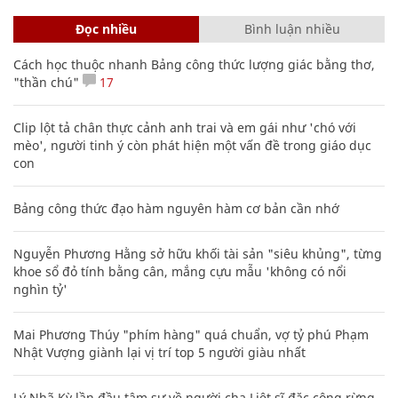
Đọc nhiều
Bình luận nhiều
Cách học thuộc nhanh Bảng công thức lượng giác bằng thơ,
"thần chú"
17
Clip lột tả chân thực cảnh anh trai và em gái như 'chó với
mèo', người tinh ý còn phát hiện một vấn đề trong giáo dục
con
Bảng công thức đạo hàm nguyên hàm cơ bản cần nhớ
Nguyễn Phương Hằng sở hữu khối tài sản "siêu khủng", từng
khoe sổ đỏ tính bằng cân, mắng cựu mẫu 'không có nổi
nghìn tỷ'
Mai Phương Thúy "phím hàng" quá chuẩn, vợ tỷ phú Phạm
Nhật Vượng giành lại vị trí top 5 người giàu nhất
Lý Nhã Kỳ lần đầu tâm sự về người cha Liệt sĩ đặc công rừng