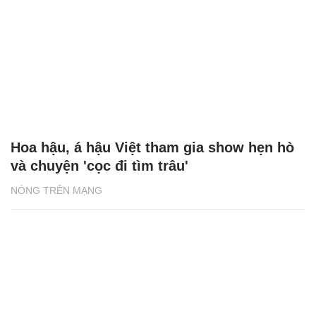
Hoa hậu, á hậu Việt tham gia show hẹn hò
và chuyện 'cọc đi tìm trâu'
NÓNG TRÊN MẠNG