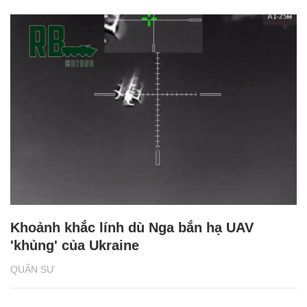
Khoảnh khắc lính dù Nga bắn hạ UAV
'khủng' của Ukraine
QUÂN SỰ