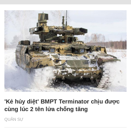
'Kẻ hủy diệt' BMPT Terminator chịu được
cùng lúc 2 tên lửa chống tăng
QUÂN SỰ