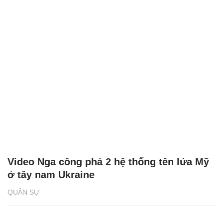
Video Nga công phá 2 hệ thống tên lửa Mỹ
ở tây nam Ukraine
QUÂN SỰ