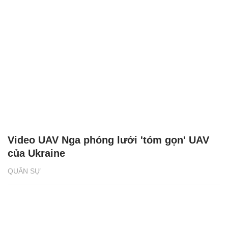
Video UAV Nga phóng lưới 'tóm gọn' UAV
của Ukraine
QUÂN SỰ