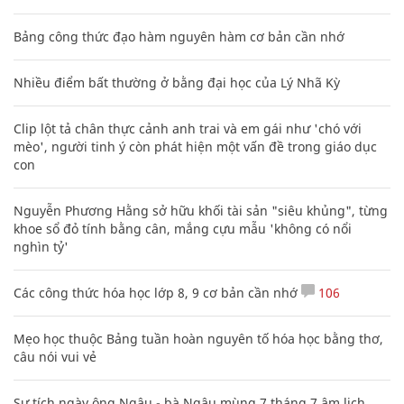
Bảng công thức đạo hàm nguyên hàm cơ bản cần nhớ
Nhiều điểm bất thường ở bằng đại học của Lý Nhã Kỳ
Clip lột tả chân thực cảnh anh trai và em gái như 'chó với
mèo', người tinh ý còn phát hiện một vấn đề trong giáo dục
con
Nguyễn Phương Hằng sở hữu khối tài sản "siêu khủng", từng
khoe sổ đỏ tính bằng cân, mắng cựu mẫu 'không có nổi
nghìn tỷ'
Các công thức hóa học lớp 8, 9 cơ bản cần nhớ
106
Mẹo học thuộc Bảng tuần hoàn nguyên tố hóa học bằng thơ,
câu nói vui vẻ
Sự tích ngày ông Ngâu - bà Ngâu mùng 7 tháng 7 âm lịch