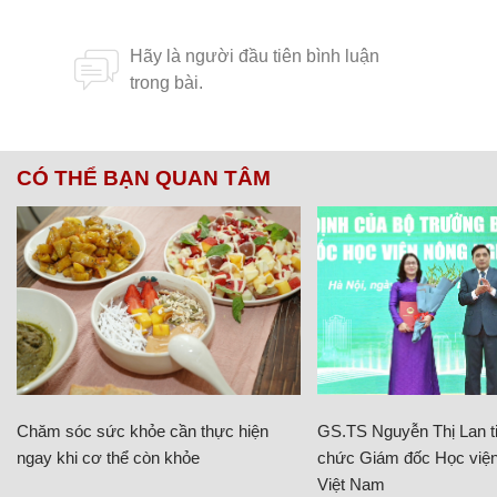
CÓ THỂ BẠN QUAN TÂM
Chăm sóc sức khỏe cần thực hiện
GS.TS Nguyễn Thị Lan ti
ngay khi cơ thể còn khỏe
chức Giám đốc Học viện
Việt Nam