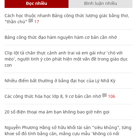
Đọc nhiều
Bình luận nhiều
Cách học thuộc nhanh Bảng công thức lượng giác bằng thơ,
"thần chú"
17
Bảng công thức đạo hàm nguyên hàm cơ bản cần nhớ
Clip lột tả chân thực cảnh anh trai và em gái như 'chó với
mèo', người tinh ý còn phát hiện một vấn đề trong giáo dục
con
Nhiều điểm bất thường ở bằng đại học của Lý Nhã Kỳ
Các công thức hóa học lớp 8, 9 cơ bản cần nhớ
106
20 số điện thoại ma ám bạn không bao giờ nên gọi
Nguyễn Phương Hằng sở hữu khối tài sản "siêu khủng", từng
khoe sổ đỏ tính bằng cân, mắng cựu mẫu 'không có nổi