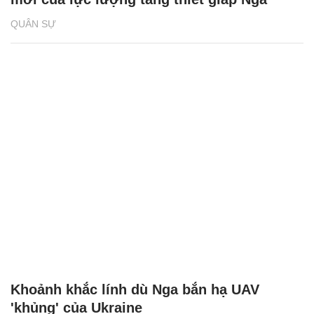
QUÂN SỰ
Khoảnh khắc lính dù Nga bắn hạ UAV
'khủng' của Ukraine