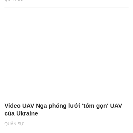
Video UAV Nga phóng lưới 'tóm gọn' UAV
của Ukraine
QUÂN SỰ