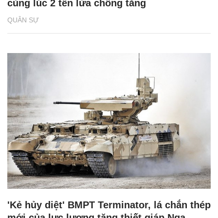
cùng lúc 2 tên lửa chống tăng
QUÂN SỰ
'Kẻ hủy diệt' BMPT Terminator, lá chắn thép
mới của lực lượng tăng thiết giáp Nga