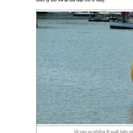
Vịt cao su khổng lồ xuất hiện g