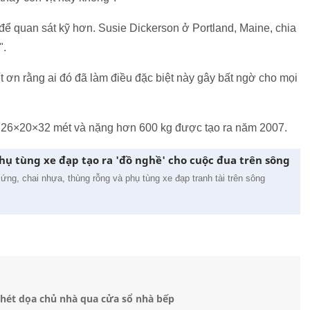
để quan sát kỹ hơn. Susie Dickerson ở Portland, Maine, chia
".
t ơn rằng ai đó đã làm điều đặc biệt này gây bất ngờ cho mọi
ước 26×20×32 mét và nặng hơn 600 kg được tạo ra năm 2007.
hụ tùng xe đạp tạo ra 'đồ nghề' cho cuộc đua trên sông
ứng, chai nhựa, thùng rỗng và phụ tùng xe đạp tranh tài trên sông
hét dọa chủ nhà qua cửa sổ nhà bếp