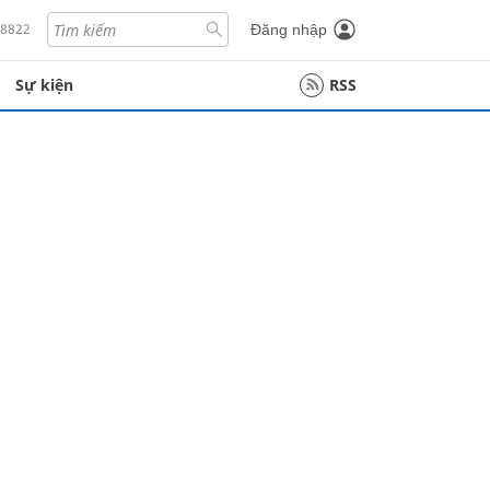
18822
Đăng nhập
Sự kiện
RSS