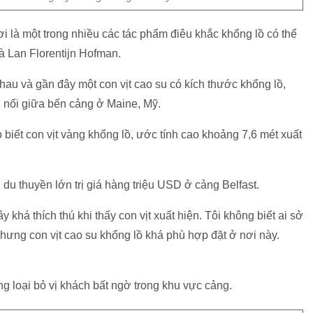
i là một trong nhiều các tác phẩm điêu khắc khổng lồ có thể
à Lan Florentijn Hofman.
au và gần đây một con vịt cao su có kích thước khổng lồ,
i nổi giữa bến cảng ở Maine, Mỹ.
o biết con vịt vàng khổng lồ, ước tính cao khoảng 7,6 mét xuất
 du thuyền lớn trị giá hàng triệu USD ở cảng Belfast.
khá thích thú khi thấy con vịt xuất hiện. Tôi không biết ai sở
Nhưng con vịt cao su khổng lồ khá phù hợp đặt ở nơi này.
g loại bỏ vị khách bất ngờ trong khu vực cảng.