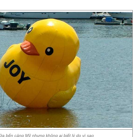
iữa bến cảng Mỹ nhưng không ai biết lý do vì sao