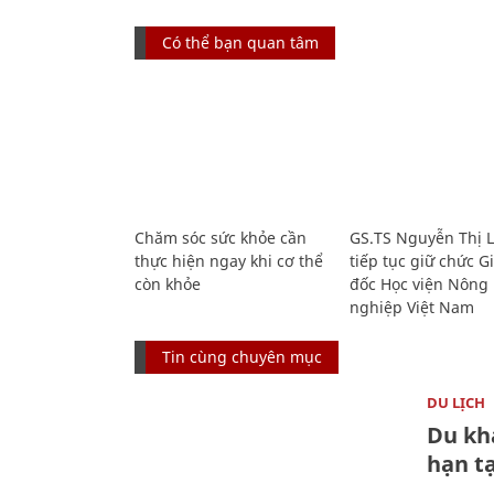
Có thể bạn quan tâm
Chăm sóc sức khỏe cần
GS.TS Nguyễn Thị 
thực hiện ngay khi cơ thể
tiếp tục giữ chức 
còn khỏe
đốc Học viện Nông
nghiệp Việt Nam
Tin cùng chuyên mục
DU LỊCH
Du kh
hạn t