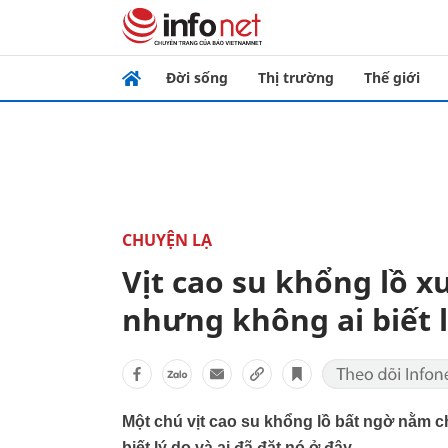
Đời sống
Thị trường
Thế giới
CHUYỆN LẠ
Vịt cao su khổng lồ x
nhưng không ai biết l
Một chú vịt cao su khổng lồ bất ngờ nằm c
biết lý do và ai đã đặt nó ở đây.