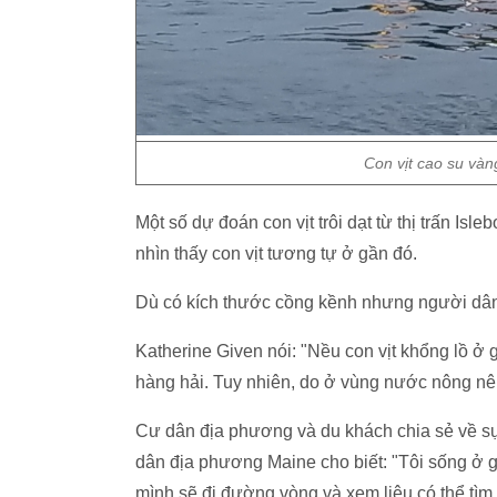
Con vịt cao su vàn
Một số dự đoán con vịt trôi dạt từ thị trấn Is
nhìn thấy con vịt tương tự ở gần đó.
Dù có kích thước cồng kềnh nhưng người dân 
Katherine Given nói: "Nều con vịt khổng lồ ở 
hàng hải. Tuy nhiên, do ở vùng nước nông nên 
Cư dân địa phương và du khách chia sẻ về sự 
dân địa phương Maine cho biết: "Tôi sống ở g
mình sẽ đi đường vòng và xem liệu có thể tìm 