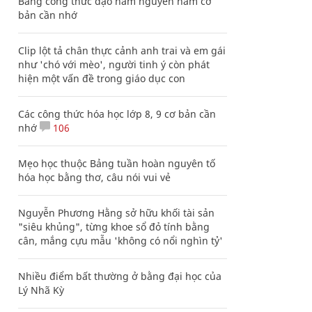
Bảng công thức đạo hàm nguyên hàm cơ
bản cần nhớ
Clip lột tả chân thực cảnh anh trai và em gái
như 'chó với mèo', người tinh ý còn phát
hiện một vấn đề trong giáo dục con
Các công thức hóa học lớp 8, 9 cơ bản cần
nhớ
106
Mẹo học thuộc Bảng tuần hoàn nguyên tố
hóa học bằng thơ, câu nói vui vẻ
Nguyễn Phương Hằng sở hữu khối tài sản
"siêu khủng", từng khoe sổ đỏ tính bằng
cân, mắng cựu mẫu 'không có nổi nghìn tỷ'
Nhiều điểm bất thường ở bằng đại học của
Lý Nhã Kỳ