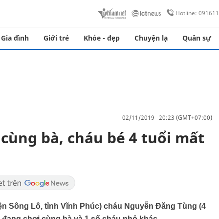
Hotline: 09161
Gia đình
Giới trẻ
Khỏe - đẹp
Chuyện lạ
Quân sự
02/11/2019 20:23 (GMT+07:00)
cùng bà, cháu bé 4 tuổi mất
yện Sông Lô, tỉnh Vĩnh Phúc) cháu Nguyễn Đăng Tùng (4
hi đang chơi cùng bà và 1 số cháu nhỏ khác.