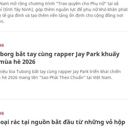
 Nam mở rộng chương trình “Trao quyền cho Phụ nữ” tại xã
ỉ (tỉnh Tây Ninh), góp thêm nguồn lực để phụ nữ khó khăn phát
nh tế gia đình và tạo thêm nền tảng ổn định cho cộng đồng nơi
ên.
NG
uborg bắt tay cùng rapper Jay Park khuấy
mùa hè 2026
iệu bia Tuborg bắt tay cùng rapper Jay Park triển khai chiến
 hè 2026 mang tên "Sao Phải Theo Chuẩn” tại Việt Nam.
NG
loại rác tại nguồn bắt đầu từ những vỏ hộp