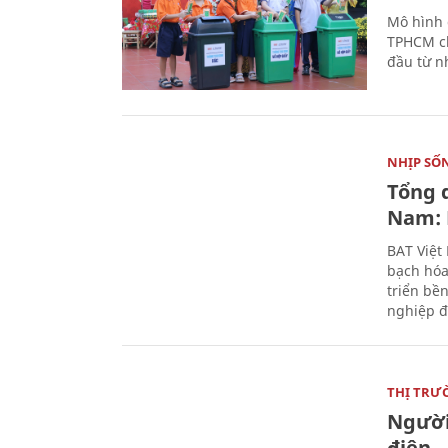
Mô hình 
TPHCM ch
đầu từ n
NHỊP SỐ
Tổng 
Nam: 
BAT Việt
bạch hóa
triển bề
nghiệp đ
THỊ TRƯ
Người
điện