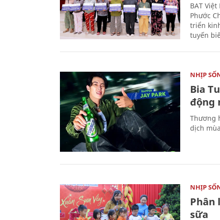
BAT Việt
Phước Ch
triển ki
tuyến bi
NHỊP SỐ
Bia T
động 
Thương h
dịch mùa
NHỊP SỐ
Phân 
sữa