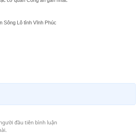
oặc cơ quan Công an gần nhất.
n Sông Lô tỉnh Vĩnh Phúc