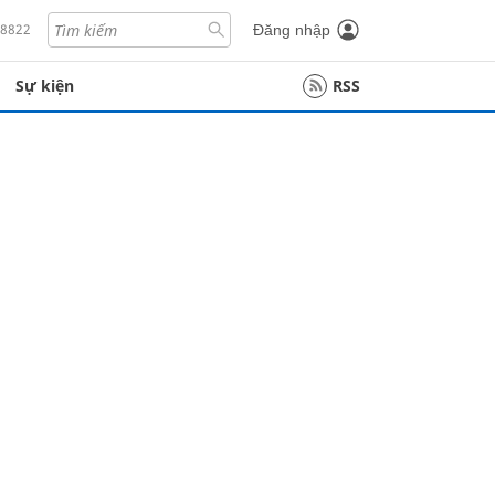
18822
Đăng nhập
Sự kiện
RSS