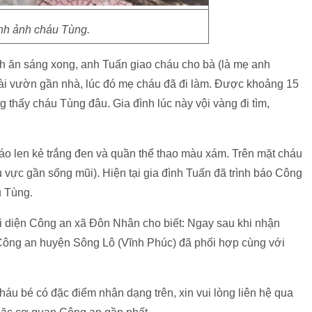
nh ảnh cháu Tùng.
nh ăn sáng xong, anh Tuấn giao cháu cho bà (là mẹ anh
ài vườn gần nhà, lúc đó mẹ cháu đã đi làm. Được khoảng 15
g thấy cháu Tùng đâu. Gia đình lúc này vội vàng đi tìm,
áo len kẻ trắng đen và quần thể thao màu xám. Trên mặt cháu
 vực gần sống mũi). Hiện tại gia đình Tuấn đã trình báo Công
 Tùng.
ại diện Công an xã Đôn Nhân cho biết: Ngay sau khi nhận
Công an huyện Sông Lô (Vĩnh Phúc) đã phối hợp cùng với
áu bé có đặc điểm nhận dạng trên, xin vui lòng liên hệ qua