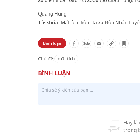
số điện thoại: 096 7272536 (bố cháu Tùng) h
Quang Hùng
Từ khóa:
Mất tích thôn Hạ xã Đôn Nhân huyệ
Bình luận
Chủ đề:
mất tích