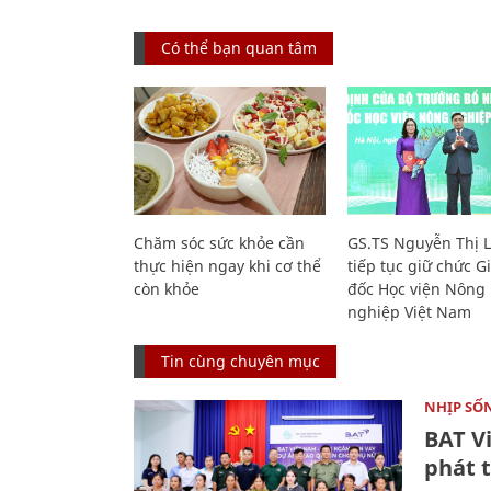
Có thể bạn quan tâm
Chăm sóc sức khỏe cần
GS.TS Nguyễn Thị 
thực hiện ngay khi cơ thể
tiếp tục giữ chức 
còn khỏe
đốc Học viện Nông
nghiệp Việt Nam
Tin cùng chuyên mục
NHỊP SỐ
BAT V
phát t