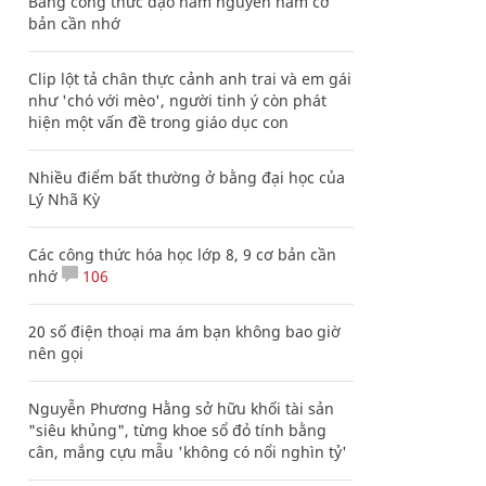
Bảng công thức đạo hàm nguyên hàm cơ
bản cần nhớ
Clip lột tả chân thực cảnh anh trai và em gái
như 'chó với mèo', người tinh ý còn phát
hiện một vấn đề trong giáo dục con
Nhiều điểm bất thường ở bằng đại học của
Lý Nhã Kỳ
Các công thức hóa học lớp 8, 9 cơ bản cần
nhớ
106
20 số điện thoại ma ám bạn không bao giờ
nên gọi
Nguyễn Phương Hằng sở hữu khối tài sản
"siêu khủng", từng khoe sổ đỏ tính bằng
cân, mắng cựu mẫu 'không có nổi nghìn tỷ'