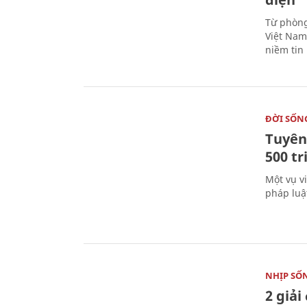
Từ phòng
Việt Nam 
niềm tin
ĐỜI SỐN
Tuyên 
500 t
Một vụ v
pháp luậ
NHỊP SỐ
2 giải