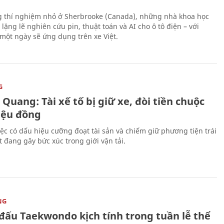
 thí nghiệm nhỏ ở Sherbrooke (Canada), những nhà khoa học
lặng lẽ nghiên cứu pin, thuật toán và AI cho ô tô điện – với
 một ngày sẽ ứng dụng trên xe Việt.
G
Quang: Tài xế tố bị giữ xe, đòi tiền chuộc
riệu đồng
iệc có dấu hiệu cưỡng đoạt tài sản và chiếm giữ phương tiện trái
t đang gây bức xúc trong giới vận tải.
NG
 đấu Taekwondo kịch tính trong tuần lễ thể