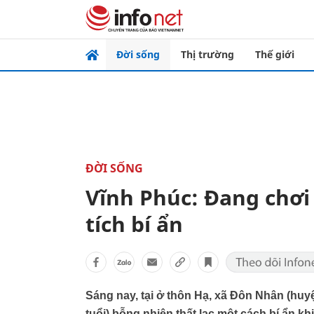
Đời sống
Thị trường
Thế giới
ĐỜI SỐNG
Vĩnh Phúc: Đang chơi 
tích bí ẩn
Sáng nay, tại ở thôn Hạ, xã Đôn Nhân (hu
tuổi) bỗng nhiên thất lạc một cách bí ẩn k