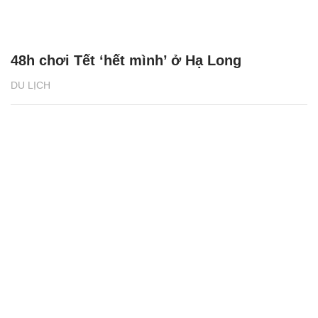
48h chơi Tết ‘hết mình’ ở Hạ Long
DU LỊCH