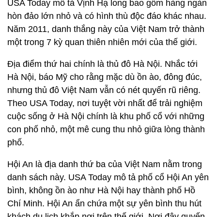
USA Today mô tả Vịnh Hạ long bao gồm hàng ngàn
hòn đảo lớn nhỏ và có hình thù độc đáo khác nhau.
Năm 2011, danh thắng này của Việt Nam trở thành
một trong 7 kỳ quan thiên nhiên mới của thế giới.
Địa điểm thứ hai chính là thủ đô Hà Nội. Nhắc tới
Hà Nội, báo Mỹ cho rằng mặc dù ồn ào, đông đúc,
nhưng thủ đô Việt Nam vẫn có nét quyến rũ riêng.
Theo USA Today, nơi tuyệt vời nhất để trải nghiệm
cuộc sống ở Hà Nội chính là khu phố cổ với những
con phố nhỏ, một mê cung thu nhỏ giữa lòng thành
phố.
Hội An là địa danh thứ ba của Việt Nam nằm trong
danh sách này. USA Today mô tả phố cổ Hội An yên
bình, không ồn ào như Hà Nội hay thành phố Hồ
Chí Minh. Hội An ẩn chứa một sự yên bình thu hút
khách du lịch khắp nơi trên thế giới. Nơi đây quyến