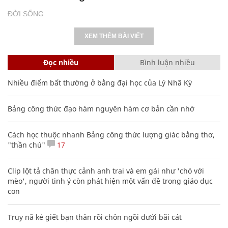
ĐỜI SỐNG
XEM THÊM BÀI VIẾT
Đọc nhiều
Bình luận nhiều
Nhiều điểm bất thường ở bằng đại học của Lý Nhã Kỳ
Bảng công thức đạo hàm nguyên hàm cơ bản cần nhớ
Cách học thuộc nhanh Bảng công thức lượng giác bằng thơ,
"thần chú"
17
Clip lột tả chân thực cảnh anh trai và em gái như 'chó với
mèo', người tinh ý còn phát hiện một vấn đề trong giáo dục
con
Truy nã kẻ giết bạn thân rồi chôn ngồi dưới bãi cát