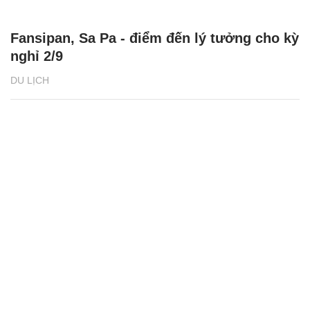
Fansipan, Sa Pa - điểm đến lý tưởng cho kỳ
nghỉ 2/9
DU LỊCH