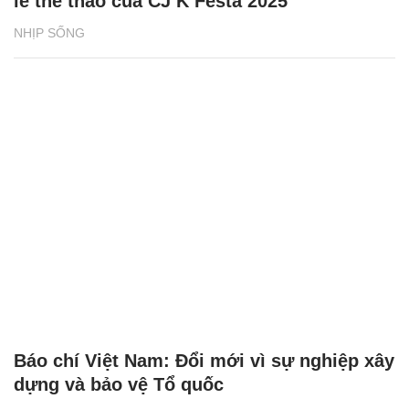
lễ thể thao của CJ K Festa 2025
NHỊP SỐNG
Báo chí Việt Nam: Đổi mới vì sự nghiệp xây
dựng và bảo vệ Tổ quốc