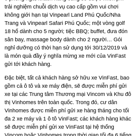
trải nghiệm chuỗi dịch vụ cao cấp gồm vui chơi
không giới hạn tại Vinpearl Land Phú Quốc/Nha
Trang và Vinpearl Safari Phú Quốc; một vòng golf
18 hố dành cho 5 người; tiệc BBQ; buffet, đưa đón
sân bay, massage body dành cho 2 người… Gói
nghỉ dưỡng có thời hạn sử dụng tới 30/12/2019 và
là món quà đầy ý nghĩa mừng xe mới của VinFast
gửi tới khách hàng.
Đặc biệt, tất cả khách hàng sở hữu xe VinFast, bao
gồm cả ô tô và xe máy điện, sẽ được miễn phí gửi
xe tại các Trung tâm Thương mại Vincom và Khu đô
thị Vinhomes trên toàn quốc. Trong đó, cư dân
Vinhomes được miễn phí gửi xe hàng tháng cho tối
đa 2 xe máy và 1 ô tô VinFast; các khách hàng khác
sẽ được miễn phí gửi xe VinFast tại hệ thống
Vincom hoặc Vinhomes trong thời gian tối đa 6 tiếng