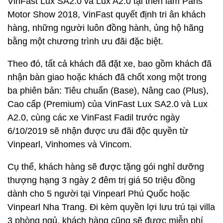
VinFast Lux SA2.0 và Lux A2.0 tại triển lãm Paris
Motor Show 2018, VinFast quyết định tri ân khách
hàng, những người luôn đồng hành, ủng hộ hãng
bằng một chương trình ưu đãi đặc biệt.
Theo đó, tất cả khách đã đặt xe, bao gồm khách đã
nhận bàn giao hoặc khách đã chốt xong một trong
ba phiên bản: Tiêu chuẩn (Base), Nâng cao (Plus),
Cao cấp (Premium) của VinFast Lux SA2.0 và Lux
A2.0, cùng các xe VinFast Fadil trước ngày
6/10/2019 sẽ nhận được ưu đãi độc quyền từ
Vinpearl, Vinhomes và Vincom.
Cụ thể, khách hàng sẽ được tặng gói nghỉ dưỡng
thượng hạng 3 ngày 2 đêm trị giá 50 triệu đồng
dành cho 5 người tại Vinpearl Phú Quốc hoặc
Vinpearl Nha Trang. Đi kèm quyền lợi lưu trú tại villa
3 phòng ngủ, khách hàng cũng sẽ được miễn phí