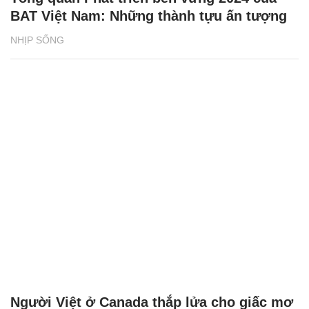
BAT Việt Nam: Những thành tựu ấn tượng
NHỊP SỐNG
Người Việt ở Canada thắp lửa cho giấc mơ