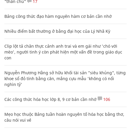
"thần chú"
17
Bảng công thức đạo hàm nguyên hàm cơ bản cần nhớ
Nhiều điểm bất thường ở bằng đại học của Lý Nhã Kỳ
Clip lột tả chân thực cảnh anh trai và em gái như 'chó với
mèo', người tinh ý còn phát hiện một vấn đề trong giáo dục
con
Nguyễn Phương Hằng sở hữu khối tài sản "siêu khủng", từng
khoe sổ đỏ tính bằng cân, mắng cựu mẫu 'không có nổi
nghìn tỷ'
Các công thức hóa học lớp 8, 9 cơ bản cần nhớ
106
Mẹo học thuộc Bảng tuần hoàn nguyên tố hóa học bằng thơ,
câu nói vui vẻ