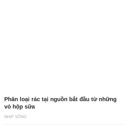
Phân loại rác tại nguồn bắt đầu từ những
vỏ hộp sữa
NHỊP SỐNG