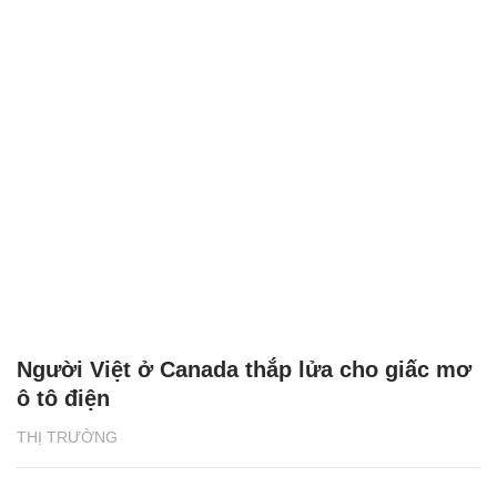
Người Việt ở Canada thắp lửa cho giấc mơ
ô tô điện
THỊ TRƯỜNG