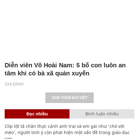
Diễn viên Võ Hoài Nam: 5 bố con luôn an
tâm khi có bà xã quán xuyến
GIA ĐÌNH
XEM THÊM BÀI VIẾT
Đọc nhiều
Bình luận nhiều
Clip lột tả chân thực cảnh anh trai và em gái như 'chó với
mèo', người tinh ý còn phát hiện một vấn đề trong giáo dục
con