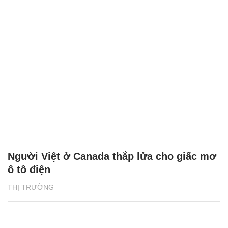
Người Việt ở Canada thắp lửa cho giấc mơ
ô tô điện
THỊ TRƯỜNG