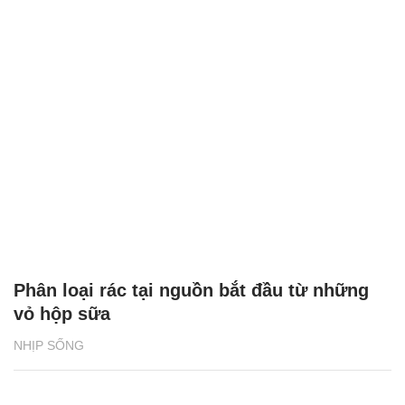
Phân loại rác tại nguồn bắt đầu từ những
vỏ hộp sữa
NHỊP SỐNG