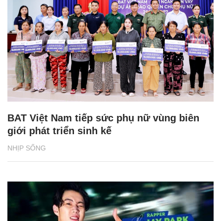
BAT Việt Nam tiếp sức phụ nữ vùng biên
giới phát triển sinh kế
NHỊP SỐNG