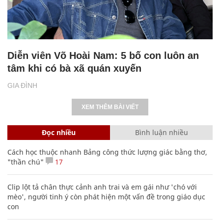
Diễn viên Võ Hoài Nam: 5 bố con luôn an
tâm khi có bà xã quán xuyến
GIA ĐÌNH
XEM THÊM BÀI VIẾT
Đọc nhiều
Bình luận nhiều
Cách học thuộc nhanh Bảng công thức lượng giác bằng thơ,
"thần chú"
17
Clip lột tả chân thực cảnh anh trai và em gái như 'chó với
mèo', người tinh ý còn phát hiện một vấn đề trong giáo dục
con