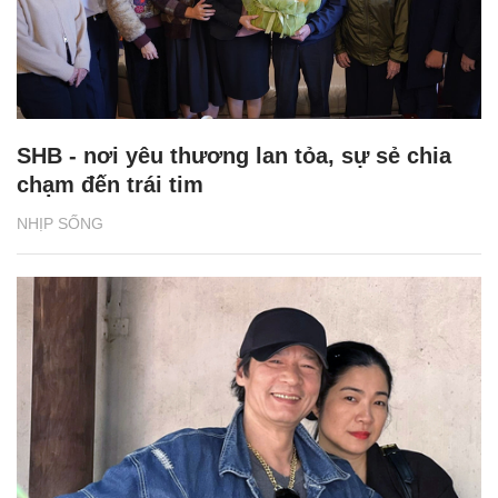
SHB - nơi yêu thương lan tỏa, sự sẻ chia
chạm đến trái tim
NHỊP SỐNG