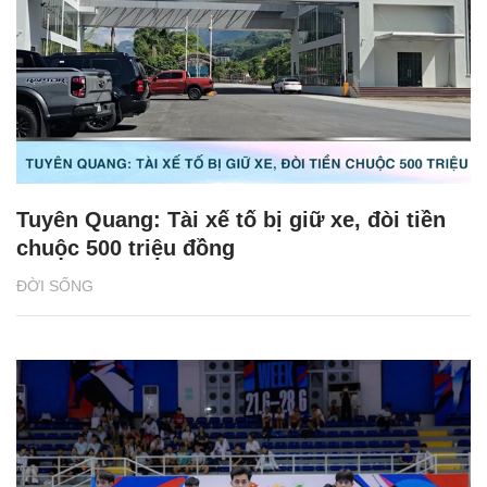
Tuyên Quang: Tài xế tố bị giữ xe, đòi tiền
chuộc 500 triệu đồng
ĐỜI SỐNG