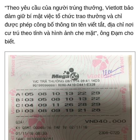
“Theo yêu cầu của người trúng thưởng, Vietlott bảo
đảm giữ bí mật việc tổ chức trao thưởng và chỉ
được phép công bố thông tin tên viết tắt, địa chỉ nơi
cư trú theo tỉnh và hình ảnh che mặt”, ông Đạm cho
biết.