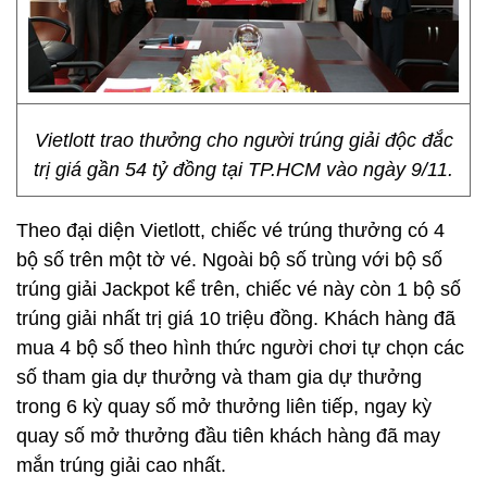
Vietlott trao thưởng cho người trúng giải độc đắc
trị giá gần 54 tỷ đồng tại TP.HCM vào ngày 9/11.
Theo đại diện Vietlott, chiếc vé trúng thưởng có 4
bộ số trên một tờ vé. Ngoài bộ số trùng với bộ số
trúng giải Jackpot kể trên, chiếc vé này còn 1 bộ số
trúng giải nhất trị giá 10 triệu đồng. Khách hàng đã
mua 4 bộ số theo hình thức người chơi tự chọn các
số tham gia dự thưởng và tham gia dự thưởng
trong 6 kỳ quay số mở thưởng liên tiếp, ngay kỳ
quay số mở thưởng đầu tiên khách hàng đã may
mắn trúng giải cao nhất.