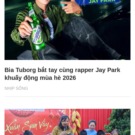
Bia Tuborg bắt tay cùng rapper Jay Park
khuấy động mùa hè 2026
NHỊP SỐNG