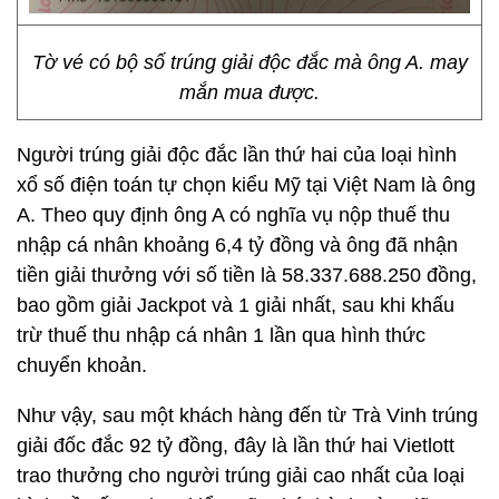
Tờ vé có bộ số trúng giải độc đắc mà ông A. may
mắn mua được.
Người trúng giải độc đắc lần thứ hai của loại hình
xổ số điện toán tự chọn kiểu Mỹ tại Việt Nam là ông
A. Theo quy định ông A có nghĩa vụ nộp thuế thu
nhập cá nhân khoảng 6,4 tỷ đồng và ông đã nhận
tiền giải thưởng với số tiền là 58.337.688.250 đồng,
bao gồm giải Jackpot và 1 giải nhất, sau khi khấu
trừ thuế thu nhập cá nhân 1 lần qua hình thức
chuyển khoản.
Như vậy, sau một khách hàng đến từ Trà Vinh trúng
giải đốc đắc 92 tỷ đồng, đây là lần thứ hai Vietlott
trao thưởng cho người trúng giải cao nhất của loại