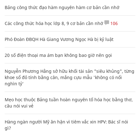
Bảng công thức đạo hàm nguyên hàm cơ bản cần nhớ
Các công thức hóa học lớp 8, 9 cơ bản cần nhớ
106
Phó Đoàn ĐBQH Hà Giang Vương Ngọc Hà bị kỷ luật
20 số điện thoại ma ám bạn không bao giờ nên gọi
Nguyễn Phương Hằng sở hữu khối tài sản "siêu khủng", từng
khoe sổ đỏ tính bằng cân, mắng cựu mẫu 'không có nổi
nghìn tỷ'
Mẹo học thuộc Bảng tuần hoàn nguyên tố hóa học bằng thơ,
câu nói vui vẻ
Hàng ngàn người Mỹ ân hận vì tiêm vắc xin HPV: Bác sĩ nói
gì?