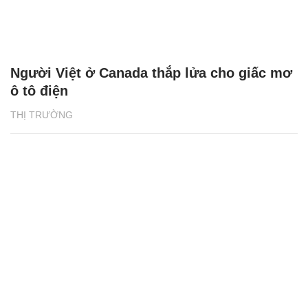
Người Việt ở Canada thắp lửa cho giấc mơ
ô tô điện
THỊ TRƯỜNG