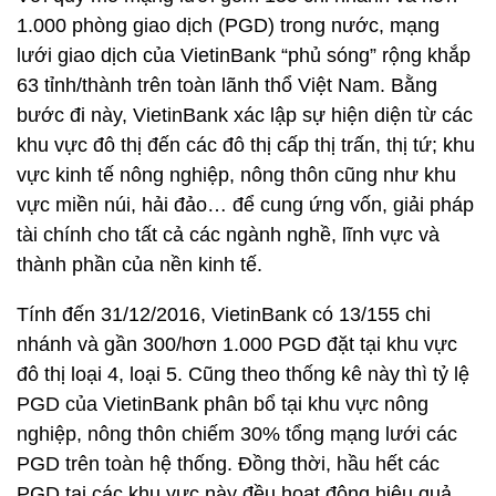
1.000 phòng giao dịch (PGD) trong nước, mạng
lưới giao dịch của VietinBank “phủ sóng” rộng khắp
63 tỉnh/thành trên toàn lãnh thổ Việt Nam. Bằng
bước đi này, VietinBank xác lập sự hiện diện từ các
khu vực đô thị đến các đô thị cấp thị trấn, thị tứ; khu
vực kinh tế nông nghiệp, nông thôn cũng như khu
vực miền núi, hải đảo… để cung ứng vốn, giải pháp
tài chính cho tất cả các ngành nghề, lĩnh vực và
thành phần của nền kinh tế.
Tính đến 31/12/2016, VietinBank có 13/155 chi
nhánh và gần 300/hơn 1.000 PGD đặt tại khu vực
đô thị loại 4, loại 5. Cũng theo thống kê này thì tỷ lệ
PGD của VietinBank phân bổ tại khu vực nông
nghiệp, nông thôn chiếm 30% tổng mạng lưới các
PGD trên toàn hệ thống. Đồng thời, hầu hết các
PGD tại các khu vực này đều hoạt động hiệu quả,