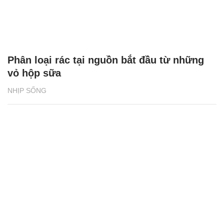
Phân loại rác tại nguồn bắt đầu từ những
vỏ hộp sữa
NHỊP SỐNG