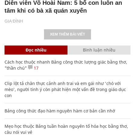
Diễn viên Võ Hoài Nam: 5 bố con luôn an
tâm khi có bà xã quán xuyến
GIA ĐÌNH
XEM THÊM BÀI VIẾT
Đọc nhiều
Bình luận nhiều
Cách học thuộc nhanh Bảng công thức lượng giác bằng thơ,
"thần chú"
17
Clip lột tả chân thực cảnh anh trai và em gái như 'chó với
mèo', người tinh ý còn phát hiện một vấn đề trong giáo dục
con
Bảng công thức đạo hàm nguyên hàm cơ bản cần nhớ
Mẹo học thuộc Bảng tuần hoàn nguyên tố hóa học bằng thơ,
câu nói vui vẻ