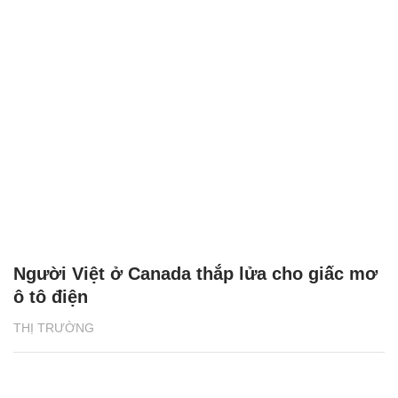
Người Việt ở Canada thắp lửa cho giấc mơ
ô tô điện
THỊ TRƯỜNG