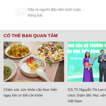
CÓ THỂ BẠN QUAN TÂM
Chăm sóc sức khỏe cần thực hiện
GS.TS Nguyễn Thị Lan ti
ngay khi cơ thể còn khỏe
chức Giám đốc Học viện
Việt Nam