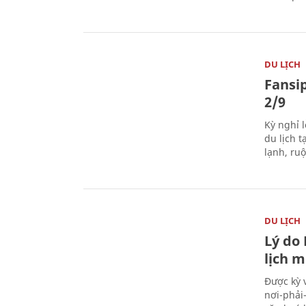
DU LỊCH
Fansip
2/9
Kỳ nghỉ l
du lịch t
lạnh, ru
DU LỊCH
Lý do
lịch m
Được kỳ 
nơi-phải