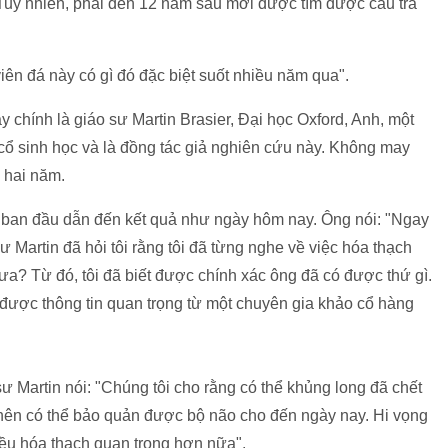
Tuy nhiên, phải đến 12 năm sau mới được tìm được câu trả
viên đá này có gì đó đặc biệt suốt nhiều năm qua".
 chính là giáo sư Martin Brasier, Đại học Oxford, Anh, một
cổ sinh học và là đồng tác giả nghiên cứu này. Không may
 hai năm.
ừ ban đầu dẫn đến kết quả như ngày hôm nay. Ông nói: "Ngay
sư Martin đã hỏi tôi rằng tôi đã từng nghe về việc hóa thạch
ưa? Từ đó, tôi đã biết được chính xác ông đã có được thứ gì.
được thông tin quan trọng từ một chuyên gia khảo cổ hàng
ư Martin nói: "Chúng tôi cho rằng có thể khủng long đã chết
nên có thể bảo quản được bộ não cho đến ngày nay. Hi vọng
iều hóa thạch quan trọng hơn nữa".