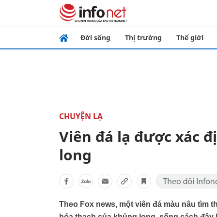
Đời sống
Thị trường
Thế giới
CHUYỆN LẠ
Viên đá lạ được xác 
long
Theo Fox news, một viên đá màu nâu tìm th
hóa thạch của khủng long, sống cách đây 