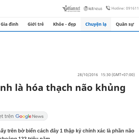
Hotline: 09161
Gia đình
Giới trẻ
Khỏe - đẹp
Chuyện lạ
Quân sự
28/10/2016 15:30 (GMT+07:00)
định là hóa thạch não khủng
ấy trên bờ biển cách đây 1 thập kỷ chính xác là phần não
khoảng 133 triệu năm.