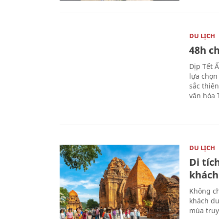
DU LỊCH
48h ch
Dịp Tết 
lựa chọn
sắc thiê
văn hóa 
DU LỊCH
Di tí
khách
Không ch
khách du
múa truy