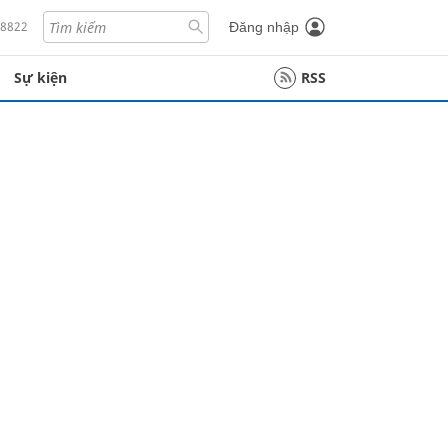
18822
Đăng nhập
Sự kiện
RSS