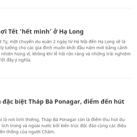
ơi Tết ‘hết mình’ ở Hạ Long
Ất Tỵ, một chuyến du xuân 2 ngày từ Hà Nội đến Hạ Long sẽ là
 lý tưởng cho các gia đình muốn khởi đầu năm mới bằng cảnh
n nhiên hùng vĩ, không khí lễ hội rộn ràng và những trải nghiệm
Tết đầy ý nghĩa.
ch đặc biệt Tháp Bà Ponagar, điểm đến hút
ỉ là nơi linh thiêng, Tháp Bà Ponagar còn là điểm thu hút du
 lịch trong và ngoài nước bởi kiến trúc độc đáo cùng các điệu
ền thống của người Chăm.