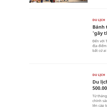
DU LỊCH
Bánh 
'gây 
Đến với 
địa điểm
bất cứ a
DU LỊCH
Du lị
500.0
Từ tháng
chính sá
lên cáp t