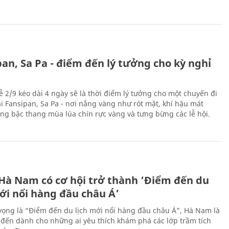
an, Sa Pa - điểm đến lý tưởng cho kỳ nghỉ
ễ 2/9 kéo dài 4 ngày sẽ là thời điểm lý tưởng cho một chuyến đi
ại Fansipan, Sa Pa - nơi nắng vàng như rót mật, khí hậu mát
ộng bậc thang mùa lúa chín rực vàng và tưng bừng các lễ hội.
 Hà Nam có cơ hội trở thành ‘Điểm đến du
ới nổi hàng đầu châu Á’
vọng là “Điểm đến du lịch mới nổi hàng đầu châu Á”, Hà Nam là
-đến dành cho những ai yêu thích khám phá các lớp trầm tích