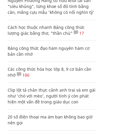
Nguyễn Phương Hằng sở hữu khối tài sản
"siêu khủng", từng khoe sổ đỏ tính bằng
cân, mắng cựu mẫu 'không có nổi nghìn tỷ'
Cách học thuộc nhanh Bảng công thức
lượng giác bằng thơ, "thần chú"
17
Bảng công thức đạo hàm nguyên hàm cơ
bản cần nhớ
Các công thức hóa học lớp 8, 9 cơ bản cần
nhớ
106
Clip lột tả chân thực cảnh anh trai và em gái
như 'chó với mèo', người tinh ý còn phát
hiện một vấn đề trong giáo dục con
20 số điện thoại ma ám bạn không bao giờ
nên gọi