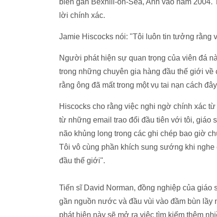
biển gần Bexhill-on-Sea, Anh vào năm 2004. 
lời chính xác.
Jamie Hiscocks nói: "Tôi luôn tin tưởng rằng 
Người phát hiện sự quan trọng của viên đá này
trong những chuyên gia hàng đầu thế giới về 
rằng ông đã mất trong một vụ tai nạn cách đây
Hiscocks cho rằng việc nghi ngờ chính xác t
từ những email trao đổi đầu tiên với tôi, giáo 
não khủng long trong các ghi chép bao giờ ch
Tôi vô cùng phần khích sung sướng khi nghe 
đầu thế giới".
Tiến sĩ David Norman, đồng nghiệp của giáo s
gần nguồn nước và đầu vùi vào đầm bùn lầy 
phát hiện này sẽ mở ra việc tìm kiếm thêm nh