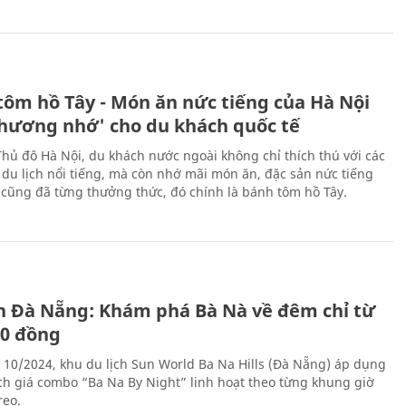
tôm hồ Tây - Món ăn nức tiếng của Hà Nội
thương nhớ' cho du khách quốc tế
Thủ đô Hà Nội, du khách nước ngoài không chỉ thích thú với các
 du lịch nổi tiếng, mà còn nhớ mãi món ăn, đặc sản nức tiếng
i cũng đã từng thưởng thức, đó chính là bánh tôm hồ Tây.
ch Đà Nẵng: Khám phá Bà Nà về đêm chỉ từ
00 đồng
 10/2024, khu du lịch Sun World Ba Na Hills (Đà Nẵng) áp dụng
ch giá combo “Ba Na By Night” linh hoạt theo từng khung giờ
reo.