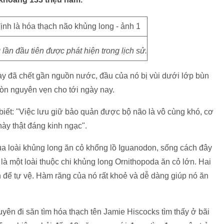
lần đầu tiên được phát hiện trong lịch sử.
y đã chết gần nguồn nước, đầu của nó bị vùi dưới lớp bùn
còn nguyên vẹn cho tới ngày nay.
biết: "Việc lưu giữ bảo quản được bộ não là vô cùng khó, cơ
này thật đáng kinh ngạc".
ủa loài khủng long ăn cỏ khổng lồ Iguanodon, sống cách đây
à một loài thuộc chi khủng long Ornithopoda ăn cỏ lớn. Hai
 để tự vệ. Hàm răng của nó rất khoẻ và dễ dàng giúp nó ăn
yên đi săn tìm hóa thạch tên Jamie Hiscocks tìm thấy ở bãi