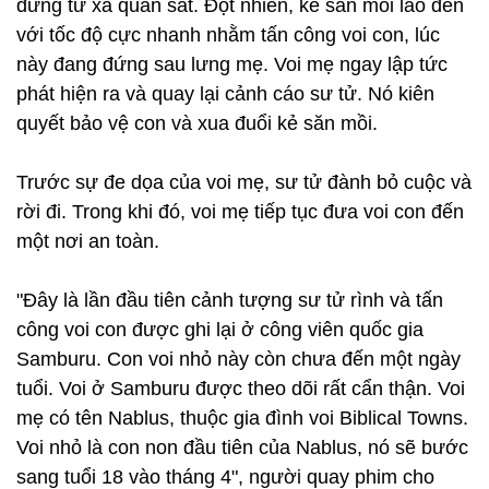
đứng từ xa quan sát. Đột nhiên, kẻ săn mồi lao đến
với tốc độ cực nhanh nhằm tấn công voi con, lúc
này đang đứng sau lưng mẹ. Voi mẹ ngay lập tức
phát hiện ra và quay lại cảnh cáo sư tử. Nó kiên
quyết bảo vệ con và xua đuổi kẻ săn mồi.
Trước sự đe dọa của voi mẹ, sư tử đành bỏ cuộc và
rời đi. Trong khi đó, voi mẹ tiếp tục đưa voi con đến
một nơi an toàn.
"Đây là lần đầu tiên cảnh tượng sư tử rình và tấn
công voi con được ghi lại ở công viên quốc gia
Samburu. Con voi nhỏ này còn chưa đến một ngày
tuổi. Voi ở Samburu được theo dõi rất cẩn thận. Voi
mẹ có tên Nablus, thuộc gia đình voi Biblical Towns.
Voi nhỏ là con non đầu tiên của Nablus, nó sẽ bước
sang tuổi 18 vào tháng 4", người quay phim cho