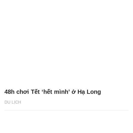
48h chơi Tết ‘hết mình’ ở Hạ Long
DU LỊCH