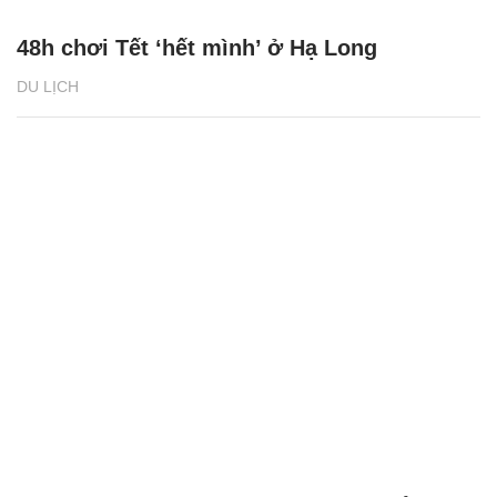
48h chơi Tết ‘hết mình’ ở Hạ Long
DU LỊCH