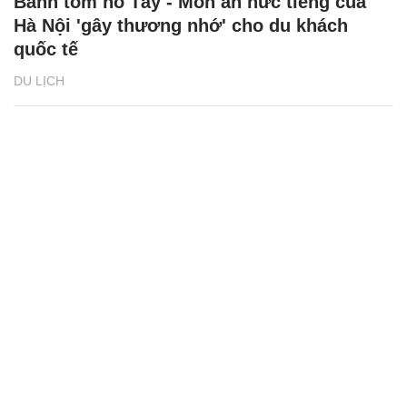
Bánh tôm hồ Tây - Món ăn nức tiếng của
Hà Nội 'gây thương nhớ' cho du khách
quốc tế
DU LỊCH