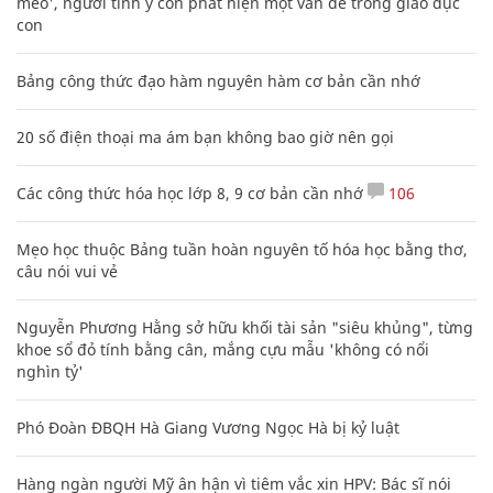
mèo', người tinh ý còn phát hiện một vấn đề trong giáo dục
con
Bảng công thức đạo hàm nguyên hàm cơ bản cần nhớ
20 số điện thoại ma ám bạn không bao giờ nên gọi
Các công thức hóa học lớp 8, 9 cơ bản cần nhớ
106
Mẹo học thuộc Bảng tuần hoàn nguyên tố hóa học bằng thơ,
câu nói vui vẻ
Nguyễn Phương Hằng sở hữu khối tài sản "siêu khủng", từng
khoe sổ đỏ tính bằng cân, mắng cựu mẫu 'không có nổi
nghìn tỷ'
Phó Đoàn ĐBQH Hà Giang Vương Ngọc Hà bị kỷ luật
Hàng ngàn người Mỹ ân hận vì tiêm vắc xin HPV: Bác sĩ nói