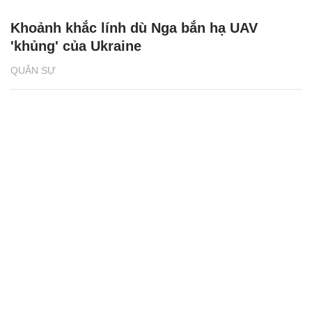
Khoảnh khắc lính dù Nga bắn hạ UAV
'khủng' của Ukraine
QUÂN SỰ