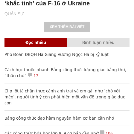
‘khắc tinh’ của F-16 ở Ukraine
QUÂN SỰ
XEM THÊM BÀI VIẾT
Đọc nhiều
Bình luận nhiều
Phó Đoàn ĐBQH Hà Giang Vương Ngọc Hà bị kỷ luật
Cách học thuộc nhanh Bảng công thức lượng giác bằng thơ,
"thần chú"
17
Clip lột tả chân thực cảnh anh trai và em gái như 'chó với
mèo', người tinh ý còn phát hiện một vấn đề trong giáo dục
con
Bảng công thức đạo hàm nguyên hàm cơ bản cần nhớ
Các công thức hóa học lớp 8, 9 cơ bản cần nhớ
106