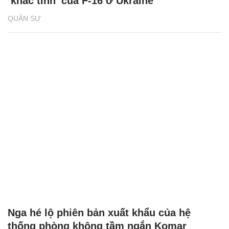
‘khắc tinh’ của F-16 ở Ukraine
QUÂN SỰ
Nga hé lộ phiên bản xuất khẩu của hệ
thống phòng không tầm ngắn Komar