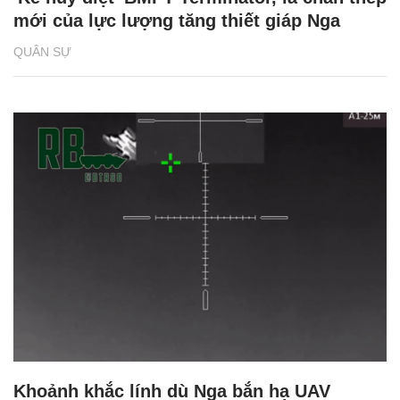
mới của lực lượng tăng thiết giáp Nga
QUÂN SỰ
Khoảnh khắc lính dù Nga bắn hạ UAV