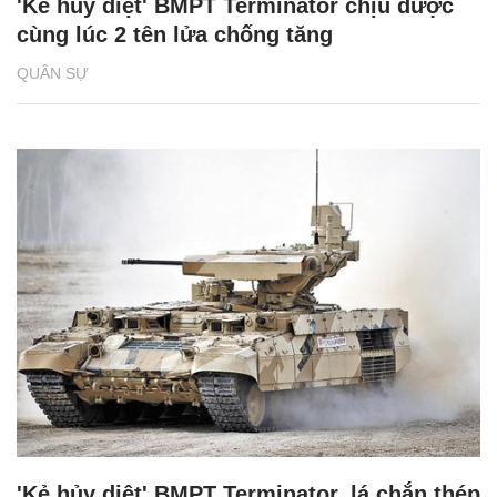
'Kẻ hủy diệt' BMPT Terminator chịu được
cùng lúc 2 tên lửa chống tăng
QUÂN SỰ
'Kẻ hủy diệt' BMPT Terminator, lá chắn thép