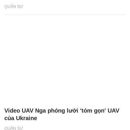
QUÂN SỰ
Video UAV Nga phóng lưới 'tóm gọn' UAV
của Ukraine
QUÂN SỰ