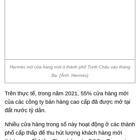
Hermès mở cửa hàng mới ở thành phố Trịnh Châu vào tháng
Ba. (Ảnh: Hermès)
Trên thực tế, trong năm 2021, 55% cửa hàng mới
của các công ty bán hàng cao cấp đã được mở tại
đất nước tỷ dân.
Nhiều cửa hàng trong số này hoạt động ở các thành
phố cấp thấp để thu hút lượng khách hàng mới
thích mua đồ hiệu. Theo báo cáo BCG x Tencent
2019, gần 1/2 lượng tiêu thụ hàng hiệu ở Trung
Quốc đến từ các thành phố cấp 2 và 3.
Như vào tháng Ba năm nay, Hermès mở cửa hàng
đầu tiên ở David Plaza tại thành phố Trịnh Châu của