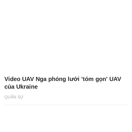
Video UAV Nga phóng lưới 'tóm gọn' UAV
của Ukraine
QUÂN SỰ
FPV Nga truy đuổi, hạ gục xe tăng Mỹ viện