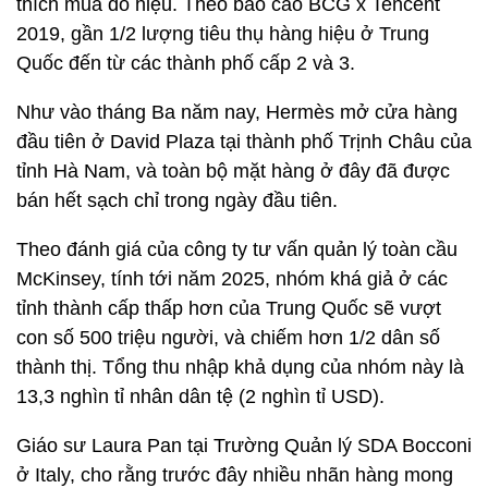
tỉnh Hà Nam, và toàn bộ mặt hàng ở đây đã được
bán hết sạch chỉ trong ngày đầu tiên.
Theo đánh giá của công ty tư vấn quản lý toàn cầu
McKinsey, tính tới năm 2025, nhóm khá giả ở các
tỉnh thành cấp thấp hơn của Trung Quốc sẽ vượt
con số 500 triệu người, và chiếm hơn 1/2 dân số
thành thị. Tổng thu nhập khả dụng của nhóm này là
13,3 nghìn tỉ nhân dân tệ (2 nghìn tỉ USD).
Giáo sư Laura Pan tại Trường Quản lý SDA Bocconi
ở Italy, cho rằng trước đây nhiều nhãn hàng mong
đợi người tiêu dùng giàu có từ các vùng quê sẽ đến
thành phố để mua sắm, hoặc thông qua các nền
tảng thương mại điện tử. Và trong năm 2021, sự
kiện Double 11 của sàn thương mại điện tử Tmall
ghi nhận mức tăng kỷ lục 50% lượng khách hàng