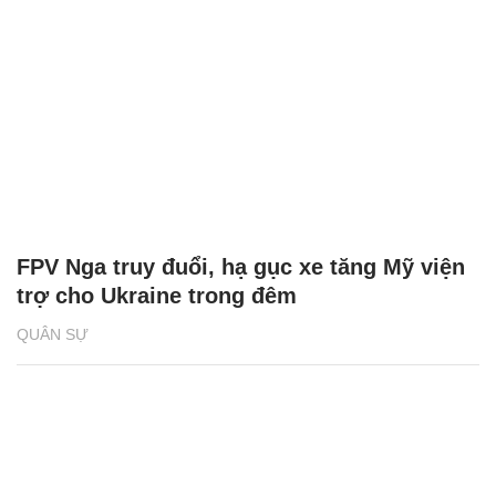
trợ cho Ukraine trong đêm
QUÂN SỰ
Nữ hành khách người Việt khỏa thân ở sân
bay Philippines vì bị phạt quá hạn visa