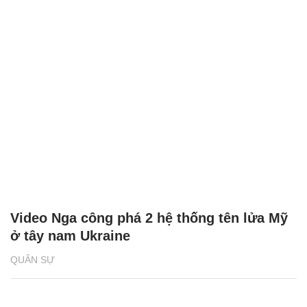
Video Nga công phá 2 hệ thống tên lửa Mỹ
ở tây nam Ukraine
QUÂN SỰ