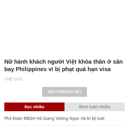
THẾ GIỚI
XEM THÊM BÀI VIẾT
Đọc nhiều
Bình luận nhiều
Phó Đoàn ĐBQH Hà Giang Vương Ngọc Hà bị kỷ luật
Cách học thuộc nhanh Bảng công thức lượng giác bằng thơ,
"thần chú"
17
Clip lột tả chân thực cảnh anh trai và em gái như 'chó với
mèo', người tinh ý còn phát hiện một vấn đề trong giáo dục
con
Bảng công thức đạo hàm nguyên hàm cơ bản cần nhớ
20 số điện thoại ma ám bạn không bao giờ nên gọi