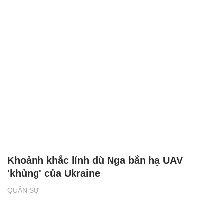
Khoảnh khắc lính dù Nga bắn hạ UAV
'khủng' của Ukraine
QUÂN SỰ