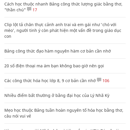
Các công thức hóa học lớp 8, 9 cơ bản cần nhớ
106
Nhiều điểm bất thường ở bằng đại học của Lý Nhã Kỳ
Mẹo học thuộc Bảng tuần hoàn nguyên tố hóa học bằng thơ,
câu nói vui vẻ
Hàng ngàn người Mỹ ân hận vì tiêm vắc xin HPV: Bác sĩ nói
gì?
CHUYÊN TRANG CỦA BÁO
Tòa soạn: Tòa nhà Cục Tần Số, 115 Trần Duy Hưng Hà Nội