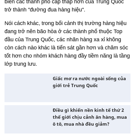
giới trẻ Trung Quốc
Điều gì khiến nền kinh tế thứ 2
thế giới chịu cảnh ăn hàng, mua
ô tô, mua nhà đều giảm?
Minh Thu
(lược dịch)
Trung Quốc: Nghỉ đẻ 1 năm vẫn có lương, bỏ hạn
chế mua nhà để dân sinh thêm con
Điều bất ngờ về nữ tỷ phú tự thân dưới 40 tuổi giàu
thứ 2 thế giới
Vì sao số người uống rượu đi xe đạp bị bắt vào ban
đêm đang gia tăng ở Seoul?