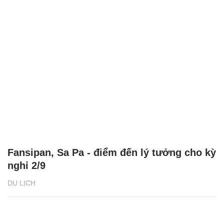
Fansipan, Sa Pa - điểm đến lý tưởng cho kỳ
nghỉ 2/9
DU LỊCH