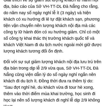
Giải thích về sự giảm sút lượng khách lữ hành nội
địa, báo cáo của Sở VH-TT-DL Đà Nẵng cho rằng,
do năm nay số ngày nghỉ lễ ít (3 ngày) và hiện
khách có xu hướng đi lẻ tự đặt khách sạn, phương
tiện vận chuyển nên lượng khách nội địa mà các
công ty lữ hành đón có xu hướng giảm. Chỉ có một
số công ty khai thác thị trường khách quốc tế và
khách Việt Nam đi du lịch nước ngoài mới giữ được
lượng khách tương đối ổn định.
Đối với sự sụt giảm lượng khách nội địa lưu trú trên
địa bàn trong dịp lễ 2/9 vừa qua, Sở VH-TT-DL Đà
Nẵng cũng viện dẫn lý do số ngày nghỉ ngắn nên
khách đi du lịch ít. Đồng thời đưa ra thêm lý do:
"Sau đợt nghỉ hè, du khách vừa đi tour hè xong,
thêm vào thời điểm mùa khai trường, học sinh đi
học lại nên số lượng khách đi nghỉ lễ dịp 2/9 không