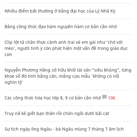
Nhiều điểm bất thường ở bằng đại học của Lý Nhã Kỳ
Bảng công thức đạo hàm nguyên hàm cơ bản cần nhớ
Clip lột tả chân thực cảnh anh trai và em gái như 'chó với
mèo', người tinh ý còn phát hiện một vấn đề trong giáo dục
con
Nguyễn Phương Hằng sở hữu khối tài sản "siêu khủng", từng
khoe sổ đỏ tính bằng cân, mắng cựu mẫu 'không có nổi
nghìn tỷ'
Các công thức hóa học lớp 8, 9 cơ bản cần nhớ
106
Truy nã kẻ giết bạn thân rồi chôn ngồi dưới bãi cát
Sự tích ngày ông Ngâu - bà Ngâu mùng 7 tháng 7 âm lịch