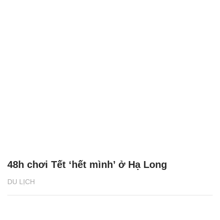
48h chơi Tết ‘hết mình’ ở Hạ Long
DU LỊCH