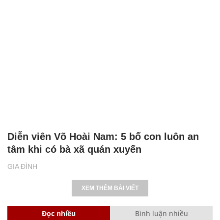
Diễn viên Võ Hoài Nam: 5 bố con luôn an
tâm khi có bà xã quán xuyến
GIA ĐÌNH
XEM THÊM BÀI VIẾT
Đọc nhiều
Bình luận nhiều