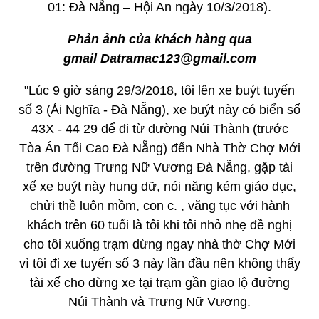
01: Đà Nẵng – Hội An ngày 10/3/2018).
Phản ảnh của khách hàng qua
gmail Datramac123@gmail.com
"Lúc 9 giờ sáng 29/3/2018, tôi lên xe buýt tuyến
số 3 (Ái Nghĩa - Đà Nẵng), xe buýt này có biển số
43X - 44 29 để đi từ đường Núi Thành (trước
Tòa Án Tối Cao Đà Nẵng) đến Nhà Thờ Chợ Mới
trên đường Trưng Nữ Vương Đà Nẵng, gặp tài
xế xe buýt này hung dữ, nói năng kém giáo dục,
chửi thề luôn mồm, con c. , văng tục với hành
khách trên 60 tuổi là tôi khi tôi nhỏ nhẹ đề nghị
cho tôi xuống trạm dừng ngay nhà thờ Chợ Mới
vì tôi đi xe tuyến số 3 này lần đầu nên không thấy
tài xế cho dừng xe tại trạm gần giao lộ đường
Núi Thành và Trưng Nữ Vương.