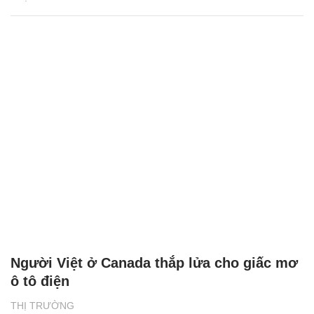
Người Việt ở Canada thắp lửa cho giấc mơ
ô tô điện
THỊ TRƯỜNG