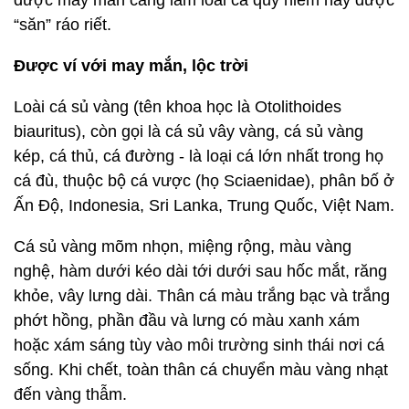
được may mắn càng làm loài cá quý hiếm này được
“săn” ráo riết.
Được ví với may mắn, lộc trời
Loài cá sủ vàng (tên khoa học là Otolithoides
biauritus), còn gọi là cá sủ vây vàng, cá sủ vàng
kép, cá thủ, cá đường - là loại cá lớn nhất trong họ
cá đù, thuộc bộ cá vược (họ Sciaenidae), phân bố ở
Ấn Độ, Indonesia, Sri Lanka, Trung Quốc, Việt Nam.
Cá sủ vàng mõm nhọn, miệng rộng, màu vàng
nghệ, hàm dưới kéo dài tới dưới sau hốc mắt, răng
khỏe, vây lưng dài. Thân cá màu trắng bạc và trắng
phớt hồng, phần đầu và lưng có màu xanh xám
hoặc xám sáng tùy vào môi trường sinh thái nơi cá
sống. Khi chết, toàn thân cá chuyển màu vàng nhạt
đến vàng thẫm.