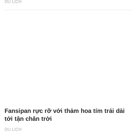
DU LỊCH
Fansipan rực rỡ với thảm hoa tím trải dài
tới tận chân trời
DU LỊCH