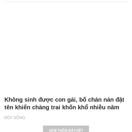
Không sinh được con gái, bố chán nản đặt
tên khiến chàng trai khốn khổ nhiều năm
ĐỜI SỐNG
XEM THÊM BÀI VIẾT