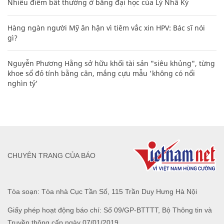
Nhiều điểm bất thường ở bằng đại học của Lý Nhã Kỳ
Hàng ngàn người Mỹ ân hận vì tiêm vắc xin HPV: Bác sĩ nói
gì?
Nguyễn Phương Hằng sở hữu khối tài sản "siêu khủng", từng
khoe sổ đỏ tính bằng cân, mắng cựu mẫu 'không có nổi
nghìn tỷ'
CHUYÊN TRANG CỦA BÁO
Tòa soạn: Tòa nhà Cục Tần Số, 115 Trần Duy Hưng Hà Nội
Giấy phép hoạt động báo chí: Số 09/GP-BTTTT, Bộ Thông tin và
Truyền thông cấp ngày 07/01/2019.