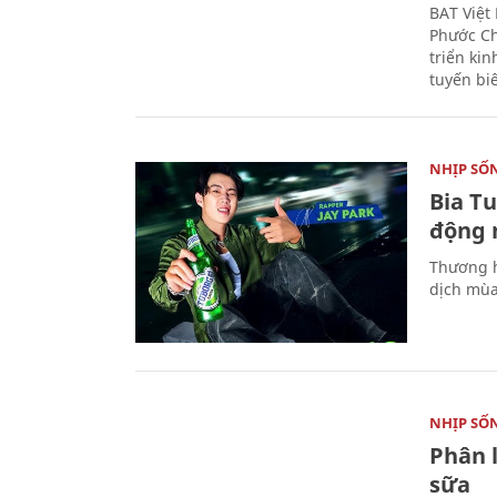
BAT Việt
Phước Ch
triển ki
tuyến bi
NHỊP SỐ
Bia T
động 
Thương h
dịch mùa
NHỊP SỐ
Phân 
sữa