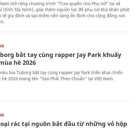
 Nam mở rộng chương trình “Trao quyền cho Phụ nữ” tại xã
ỉ (tỉnh Tây Ninh), góp thêm nguồn lực để phụ nữ khó khăn phát
nh tế gia đình và tạo thêm nền tảng ổn định cho cộng đồng nơi
ên.
NG
uborg bắt tay cùng rapper Jay Park khuấy
mùa hè 2026
iệu bia Tuborg bắt tay cùng rapper Jay Park triển khai chiến
 hè 2026 mang tên "Sao Phải Theo Chuẩn” tại Việt Nam.
NG
loại rác tại nguồn bắt đầu từ những vỏ hộp