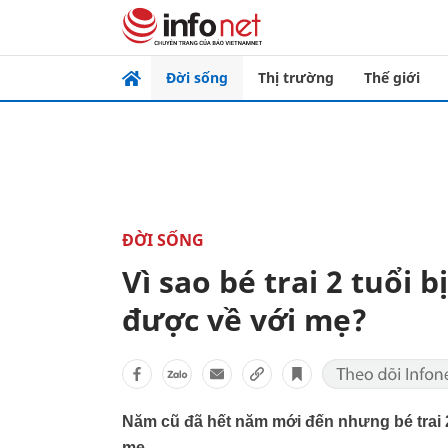
Đời sống
Thị trường
Thế giới
ĐỜI SỐNG
Vì sao bé trai 2 tuổi b
được về với mẹ?
Năm cũ đã hết năm mới đến nhưng bé trai 2 
mẹ.