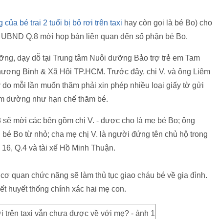
ủa bé trai 2 tuổi bị bỏ rơi trên taxi
hay còn gọi là bé Bo) cho
n UBND Q.8 mời họp bàn liên quan đến số phận bé Bo.
ưỡng, dạy dỗ tại Trung tâm Nuôi dưỡng Bảo trợ trẻ em Tam
ương Binh & Xã Hội TP.HCM. Trước đây, chị V. và ông Liêm
mỗi lần muốn thăm phải xin phép nhiều loại giấy tờ gửi
m dường như hạn chế thăm bé.
 sẽ mời các bên gồm chị V. - được cho là mẹ bé Bo; ông
bé Bo từ nhỏ; cha mẹ chị V. là người đứng tên chủ hộ trong
16, Q.4 và tài xế Hồ Minh Thuận.
 cơ quan chức năng sẽ làm thủ tục giao cháu bé về gia đình.
ết huyết thống chính xác hai mẹ con.