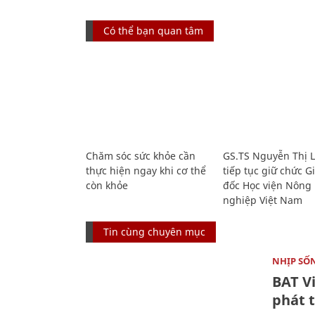
Có thể bạn quan tâm
Chăm sóc sức khỏe cần
GS.TS Nguyễn Thị 
thực hiện ngay khi cơ thể
tiếp tục giữ chức 
còn khỏe
đốc Học viện Nông
nghiệp Việt Nam
Tin cùng chuyên mục
NHỊP SỐ
BAT V
phát t