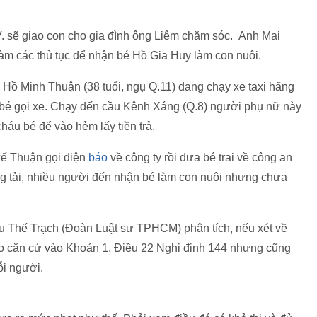
ị V. sẽ giao con cho gia đình ông Liêm chăm sóc. Anh Mai
làm các thủ tục để nhận bé Hồ Gia Huy làm con nuôi.
ế Hồ Minh Thuận (38 tuổi, ngụ Q.11) đang chạy xe taxi hãng
 bé gọi xe. Chạy đến cầu Kênh Xáng (Q.8) người phụ nữ này
áu bé để vào hẻm lấy tiền trả.
xế Thuận gọi điện
báo
về công ty rồi đưa bé trai về công an
đăng tải, nhiều người đến nhận bé làm con nuôi nhưng chưa
ễn Hữu Thế Trạch (Đoàn Luật sư TPHCM) phân tích, nếu xét về
 họ căn cứ vào Khoản 1, Điều 22 Nghị định 144 nhưng cũng
ỗi người.