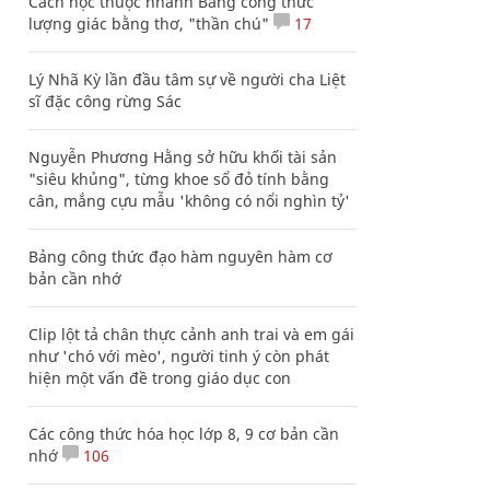
Cách học thuộc nhanh Bảng công thức
lượng giác bằng thơ, "thần chú"
17
Lý Nhã Kỳ lần đầu tâm sự về người cha Liệt
sĩ đặc công rừng Sác
Nguyễn Phương Hằng sở hữu khối tài sản
"siêu khủng", từng khoe sổ đỏ tính bằng
cân, mắng cựu mẫu 'không có nổi nghìn tỷ'
Bảng công thức đạo hàm nguyên hàm cơ
bản cần nhớ
Clip lột tả chân thực cảnh anh trai và em gái
như 'chó với mèo', người tinh ý còn phát
hiện một vấn đề trong giáo dục con
Các công thức hóa học lớp 8, 9 cơ bản cần
nhớ
106