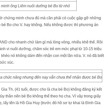
g minh ông Liêm nuôi dưỡng bé Bo từ nhỏ
 tờ chứng minh chưa đủ mà cần phải có cuộc gặp gỡ những
o bé Bo cho V. hay không. Nếu không được thì phương án
AND cho nhanh chứ làm gì mà lòng vòng, nhiêu khê thế. Rồi
 hành vi nuôi dưỡng, chăm sóc trẻ em mức phạt từ 10-15 triệu
 khéo nó không dám đến nhận con một lần nữa. V. nó đã biết
bức xúc.
 qua chức năng nhưng đến nay vẫn chưa thể nhận được bé Bo
h Gia Th. (41 tuổi, được cho là cha bé Bo) không đăng ký kết
 tùy thân nên bé Bo không thể theo họ cha. Vì vậy trong giấy
ẹ, lấy tên là Hồ Gia Huy (trước đó hồ sơ tự khai là Đinh Gia