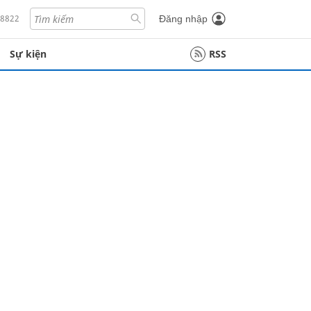
18822
Đăng nhập
Sự kiện
RSS