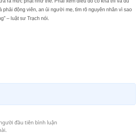
ưa ra mức phạt như thế. Phải xem điều đó có khả thi và đủ
là phải động viên, an ủi người mẹ, tìm rõ nguyên nhân vì sao
g” – luật sư Trạch nói.