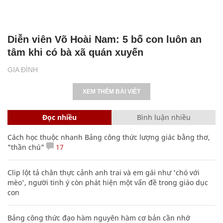
Diễn viên Võ Hoài Nam: 5 bố con luôn an
tâm khi có bà xã quán xuyến
GIA ĐÌNH
XEM THÊM BÀI VIẾT
Đọc nhiều
Bình luận nhiều
Cách học thuộc nhanh Bảng công thức lượng giác bằng thơ,
"thần chú"
17
Clip lột tả chân thực cảnh anh trai và em gái như 'chó với
mèo', người tinh ý còn phát hiện một vấn đề trong giáo dục
con
Bảng công thức đạo hàm nguyên hàm cơ bản cần nhớ