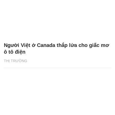
Người Việt ở Canada thắp lửa cho giấc mơ
ô tô điện
THỊ TRƯỜNG