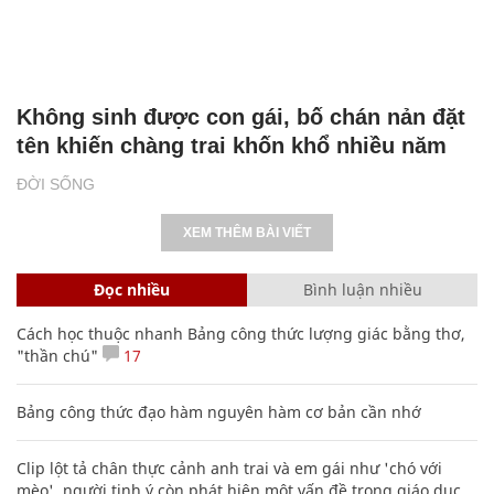
Không sinh được con gái, bố chán nản đặt
tên khiến chàng trai khốn khổ nhiều năm
ĐỜI SỐNG
XEM THÊM BÀI VIẾT
Đọc nhiều
Bình luận nhiều
Cách học thuộc nhanh Bảng công thức lượng giác bằng thơ,
"thần chú"
17
Bảng công thức đạo hàm nguyên hàm cơ bản cần nhớ
Clip lột tả chân thực cảnh anh trai và em gái như 'chó với
mèo', người tinh ý còn phát hiện một vấn đề trong giáo dục