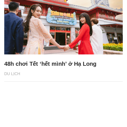
48h chơi Tết ‘hết mình’ ở Hạ Long
DU LỊCH