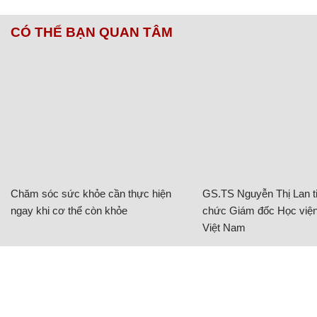
CÓ THỂ BẠN QUAN TÂM
Chăm sóc sức khỏe cần thực hiện
GS.TS Nguyễn Thị Lan ti
ngay khi cơ thể còn khỏe
chức Giám đốc Học viện
Việt Nam