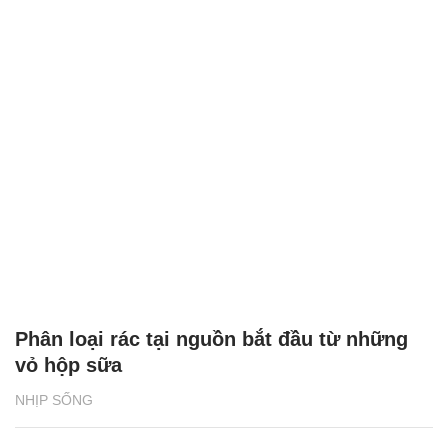
Phân loại rác tại nguồn bắt đầu từ những
vỏ hộp sữa
NHỊP SỐNG