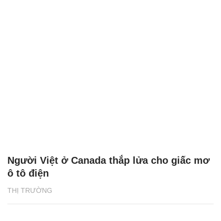
Người Việt ở Canada thắp lửa cho giấc mơ
ô tô điện
THỊ TRƯỜNG