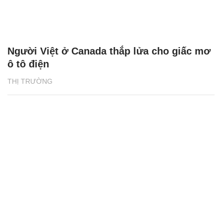
Người Việt ở Canada thắp lửa cho giấc mơ
ô tô điện
THỊ TRƯỜNG