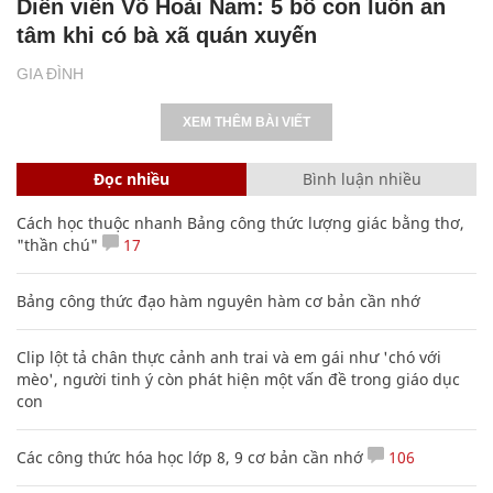
Diễn viên Võ Hoài Nam: 5 bố con luôn an
tâm khi có bà xã quán xuyến
GIA ĐÌNH
XEM THÊM BÀI VIẾT
Đọc nhiều
Bình luận nhiều
Cách học thuộc nhanh Bảng công thức lượng giác bằng thơ,
"thần chú"
17
Bảng công thức đạo hàm nguyên hàm cơ bản cần nhớ
Clip lột tả chân thực cảnh anh trai và em gái như 'chó với
mèo', người tinh ý còn phát hiện một vấn đề trong giáo dục
con
Các công thức hóa học lớp 8, 9 cơ bản cần nhớ
106