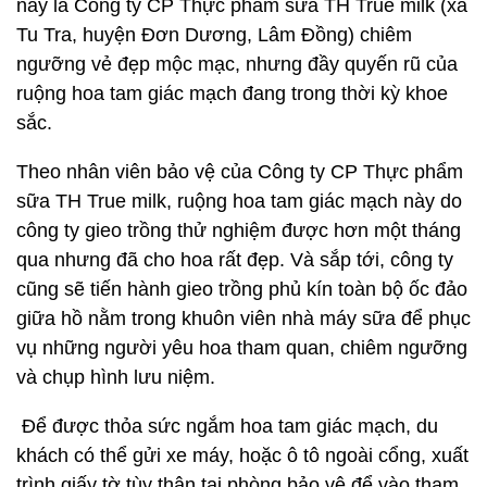
nay là Công ty CP Thực phẩm sữa TH True milk (xã
Tu Tra, huyện Đơn Dương, Lâm Đồng) chiêm
ngưỡng vẻ đẹp mộc mạc, nhưng đầy quyến rũ của
ruộng hoa tam giác mạch đang trong thời kỳ khoe
sắc.
Theo nhân viên bảo vệ của Công ty CP Thực phẩm
sữa TH True milk, ruộng hoa tam giác mạch này do
công ty gieo trồng thử nghiệm được hơn một tháng
qua nhưng đã cho hoa rất đẹp. Và sắp tới, công ty
cũng sẽ tiến hành gieo trồng phủ kín toàn bộ ốc đảo
giữa hồ nằm trong khuôn viên nhà máy sữa để phục
vụ những người yêu hoa tham quan, chiêm ngưỡng
và chụp hình lưu niệm.
Để được thỏa sức ngắm hoa tam giác mạch, du
khách có thể gửi xe máy, hoặc ô tô ngoài cổng, xuất
trình giấy tờ tùy thân tại phòng bảo vệ để vào tham