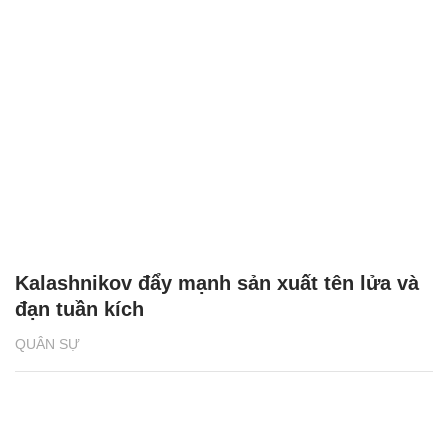
Nga đứng thứ 2 trong số các nước xuất
khẩu vũ khí hàng đầu thế giới
CÔNG NGHỆ QUÂN SỰ