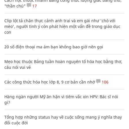
Dàn tên lửa hiện đại của Nga trở thành
‘khắc tinh’ của F-16 ở Ukraine
QUÂN SỰ
XEM THÊM BÀI VIẾT
Đọc nhiều
Bình luận nhiều
Bảng công thức đạo hàm nguyên hàm cơ bản cần nhớ
Cách học thuộc nhanh Bảng công thức lượng giác bằng thơ,
"thần chú"
17
Clip lột tả chân thực cảnh anh trai và em gái như 'chó với
mèo', người tinh ý còn phát hiện một vấn đề trong giáo dục
con
20 số điện thoại ma ám bạn không bao giờ nên gọi