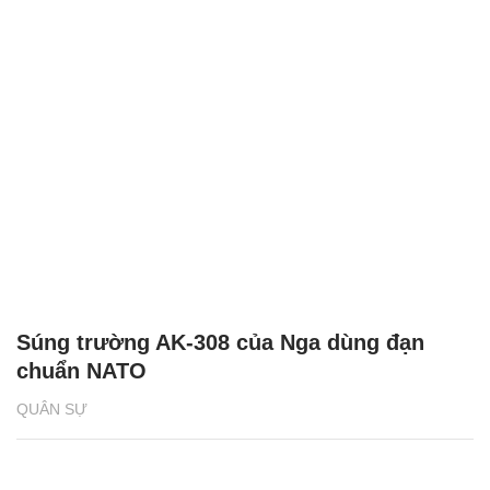
AK-308 'sát thủ mới của Kalashnikov’ với
loạt công nghệ siêu hiện đại
QUÂN SỰ