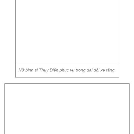
Một nữ quân nhân Quân đội Triều Tiên (KPA) chụp ảnh tại
bảo tàng ở Bình Nhưỡng.