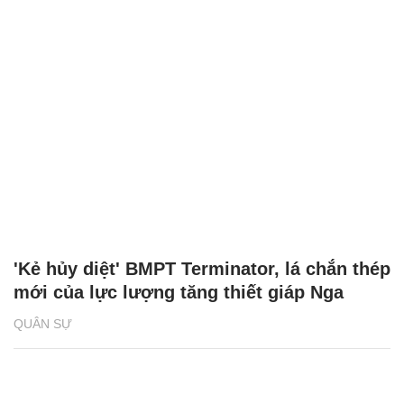
'Kẻ hủy diệt' BMPT Terminator chịu được
cùng lúc 2 tên lửa chống tăng
QUÂN SỰ