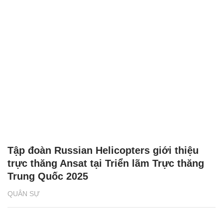
Chăm sóc sức khỏe cần thực hiện
GS.TS Nguyễn Thị Lan ti
ngay khi cơ thể còn khỏe
chức Giám đốc Học viện
Việt Nam