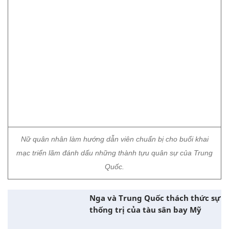
Nữ binh sĩ Thụy Điển phục vụ trong đại đội xe tăng.