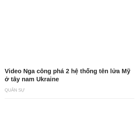
Khoảnh khắc lính dù Nga bắn hạ UAV
'khủng' của Ukraine
QUÂN SỰ