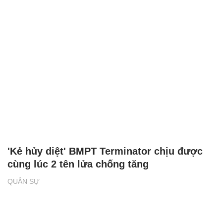
Súng trường AK-308 của Nga dùng đạn
chuẩn NATO
QUÂN SỰ