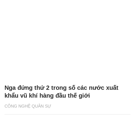
'Kẻ hủy diệt' BMPT Terminator, lá chắn thép
mới của lực lượng tăng thiết giáp Nga
QUÂN SỰ