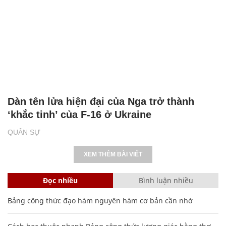
Video Nga công phá 2 hệ thống tên lửa Mỹ
ở tây nam Ukraine
QUÂN SỰ