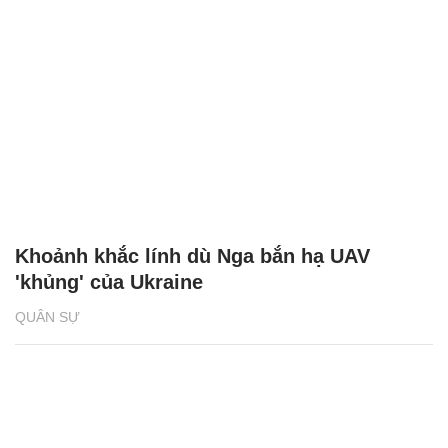
Kalashnikov đẩy mạnh sản xuất tên lửa và
đạn tuần kích
QUÂN SỰ