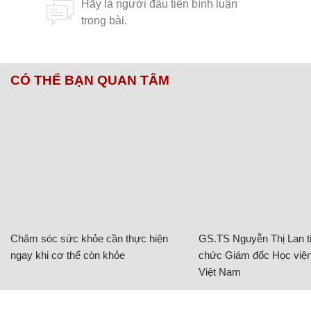
Quân đội Nga hoàn thành ước mơ chinh phục xe
tăng của cậu bé 12 tuổi
CÓ THỂ BẠN QUAN TÂM