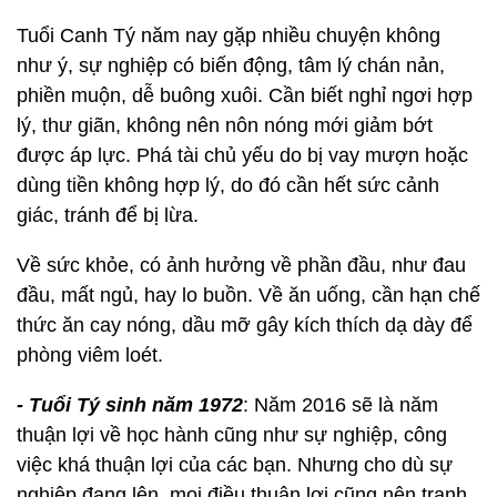
Tuổi Canh Tý năm nay gặp nhiều chuyện không
như ý, sự nghiệp có biến động, tâm lý chán nản,
phiền muộn, dễ buông xuôi. Cần biết nghỉ ngơi hợp
lý, thư giãn, không nên nôn nóng mới giảm bớt
được áp lực. Phá tài chủ yếu do bị vay mượn hoặc
dùng tiền không hợp lý, do đó cần hết sức cảnh
giác, tránh để bị lừa.
Về sức khỏe, có ảnh hưởng về phần đầu, như đau
đầu, mất ngủ, hay lo buồn. Về ăn uống, cần hạn chế
thức ăn cay nóng, dầu mỡ gây kích thích dạ dày để
phòng viêm loét.
- Tuổi Tý sinh năm 1972
: Năm 2016 sẽ là năm
thuận lợi về học hành cũng như sự nghiệp, công
việc khá thuận lợi của các bạn. Nhưng cho dù sự
nghiệp đang lên, mọi điều thuận lợi cũng nên tranh