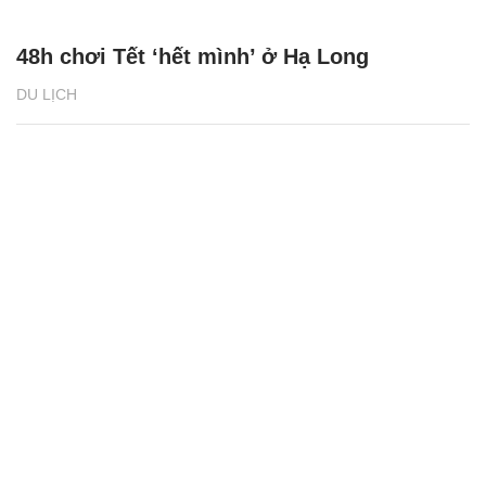
48h chơi Tết ‘hết mình’ ở Hạ Long
DU LỊCH