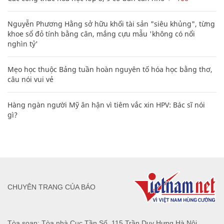
Nguyễn Phương Hằng sở hữu khối tài sản "siêu khủng", từng
khoe sổ đỏ tính bằng cân, mắng cựu mẫu 'không có nổi
nghìn tỷ'
Mẹo học thuộc Bảng tuần hoàn nguyên tố hóa học bằng thơ,
câu nói vui vẻ
Hàng ngàn người Mỹ ân hận vì tiêm vắc xin HPV: Bác sĩ nói
gì?
CHUYÊN TRANG CỦA BÁO
Tòa soạn: Tòa nhà Cục Tần Số, 115 Trần Duy Hưng Hà Nội