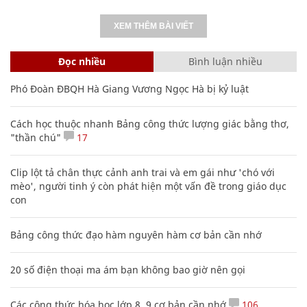
XEM THÊM BÀI VIẾT
Đọc nhiều
Bình luận nhiều
Phó Đoàn ĐBQH Hà Giang Vương Ngọc Hà bị kỷ luật
Cách học thuộc nhanh Bảng công thức lượng giác bằng thơ,
"thần chú"
17
Clip lột tả chân thực cảnh anh trai và em gái như 'chó với
mèo', người tinh ý còn phát hiện một vấn đề trong giáo dục
con
Bảng công thức đạo hàm nguyên hàm cơ bản cần nhớ
20 số điện thoại ma ám bạn không bao giờ nên gọi
Các công thức hóa học lớp 8, 9 cơ bản cần nhớ
106