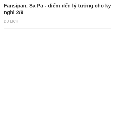
Fansipan, Sa Pa - điểm đến lý tưởng cho kỳ
nghỉ 2/9
DU LỊCH