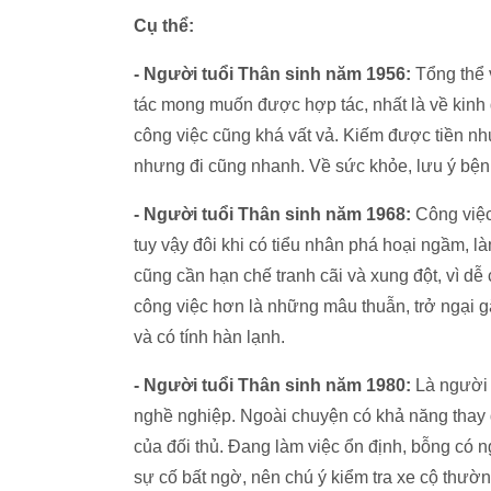
Cụ thể:
- Người tuổi Thân sinh năm 1956:
Tổng thể 
tác mong muốn được hợp tác, nhất là về kinh
công việc cũng khá vất vả. Kiếm được tiền nh
nhưng đi cũng nhanh. Về sức khỏe, lưu ý bệnh n
- Người tuổi Thân sinh năm 1968:
Công việc
tuy vậy đôi khi có tiểu nhân phá hoại ngầm, 
cũng cần hạn chế tranh cãi và xung đột, vì dễ c
công việc hơn là những mâu thuẫn, trở ngại g
và có tính hàn lạnh.
- Người tuổi Thân sinh năm 1980:
Là người c
nghề nghiệp. Ngoài chuyện có khả năng thay đ
của đối thủ. Đang làm việc ổn định, bỗng có 
sự cố bất ngờ, nên chú ý kiểm tra xe cộ thư