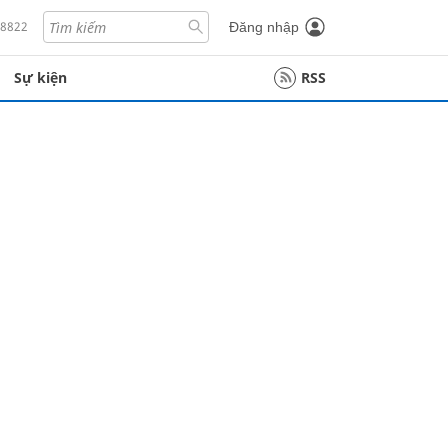
18822
Đăng nhập
Sự kiện
RSS