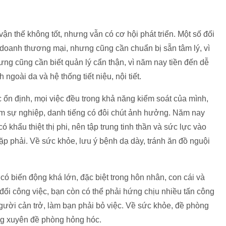
vận thế không tốt, nhưng vẫn có cơ hội phát triển. Một số đối
 doanh thương mại, nhưng cũng cần chuẩn bị sẵn tâm lý, vì
ưng cũng cần biết quản lý cẩn thận, vì năm nay tiền đến dễ
goài da và hệ thống tiết niệu, nội tiết.
 ổn định, mọi việc đều trong khả năng kiểm soát của mình,
làm sự nghiệp, danh tiếng có đôi chút ảnh hưởng. Năm nay
ó khẩu thiệt thị phi, nên tập trung tinh thần và sức lực vào
ặp phải. Về sức khỏe, lưu ý bệnh dạ dày, tránh ăn đồ nguội
ó biến động khá lớn, đặc biệt trong hôn nhân, con cái và
ổi công việc, bạn còn có thể phải hứng chịu nhiều tấn công
người cản trở, làm bạn phải bỏ việc. Về sức khỏe, đề phòng
ờng xuyên đề phòng hỏng hóc.