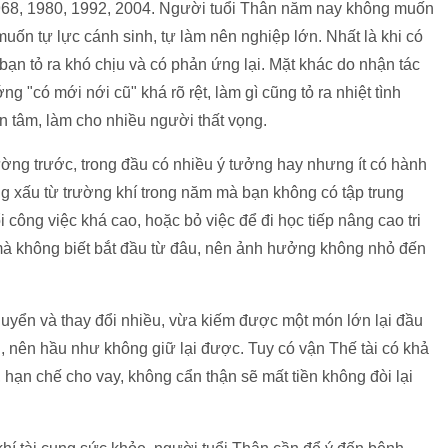
968, 1980, 1992, 2004. Người tuổi Thân năm nay không muốn
ốn tự lực cánh sinh, tự làm nên nghiệp lớn. Nhất là khi có
 bạn tỏ ra khó chịu và có phản ứng lại. Mặt khác do nhận tác
 "có mới nới cũ" khá rõ rệt, làm gì cũng tỏ ra nhiệt tình
n tâm, làm cho nhiều người thất vọng.
ờng trước, trong đầu có nhiều ý tưởng hay nhưng ít có hành
ng xấu từ trường khí trong năm mà bạn không có tập trung
công việc khá cao, hoặc bỏ việc để đi học tiếp nâng cao tri
 mà không biết bắt đầu từ đâu, nên ảnh hưởng không nhỏ đến
huyển và thay đổi nhiều, vừa kiếm được một món lớn lại đầu
g, nên hầu như không giữ lại được. Tuy có vận Thế tài có khả
 hạn chế cho vay, không cẩn thận sẽ mất tiền không đòi lại