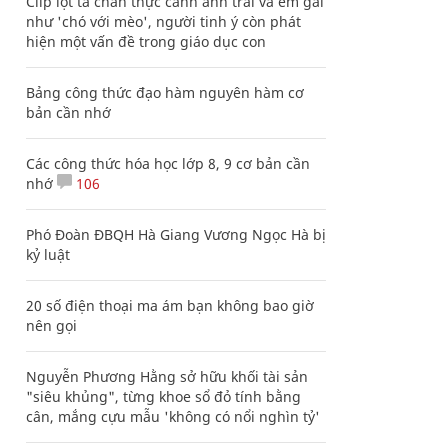
Clip lột tả chân thực cảnh anh trai và em gái
như 'chó với mèo', người tinh ý còn phát
hiện một vấn đề trong giáo dục con
Bảng công thức đạo hàm nguyên hàm cơ
bản cần nhớ
Các công thức hóa học lớp 8, 9 cơ bản cần
nhớ
106
Phó Đoàn ĐBQH Hà Giang Vương Ngọc Hà bị
kỷ luật
20 số điện thoại ma ám bạn không bao giờ
nên gọi
Nguyễn Phương Hằng sở hữu khối tài sản
"siêu khủng", từng khoe sổ đỏ tính bằng
cân, mắng cựu mẫu 'không có nổi nghìn tỷ'