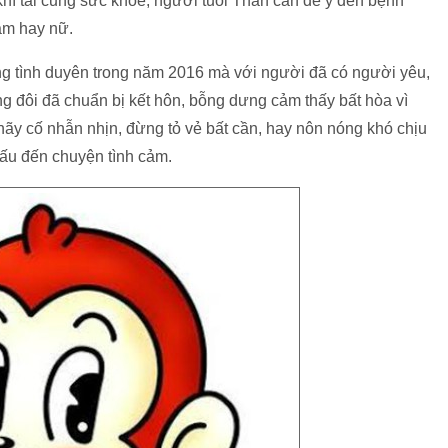
í tài cung sức khỏe, người tuổi Thân cần để ý đến bệnh
nam hay nữ.
g tình duyên trong năm 2016 mà với người đã có người yêu,
ng đôi đã chuẩn bị kết hôn, bỗng dưng cảm thấy bất hòa vì
ãy cố nhẫn nhịn, đừng tỏ vẻ bất cần, hay nôn nóng khó chịu
ấu đến chuyện tình cảm.