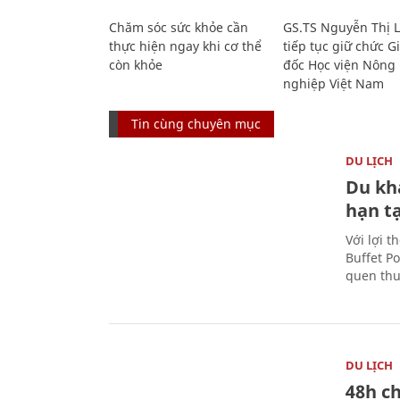
Chăm sóc sức khỏe cần
GS.TS Nguyễn Thị 
thực hiện ngay khi cơ thể
tiếp tục giữ chức 
còn khỏe
đốc Học viện Nông
nghiệp Việt Nam
Tin cùng chuyên mục
DU LỊCH
Du kh
hạn t
Với lợi t
Buffet P
quen thu
DU LỊCH
48h ch