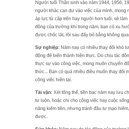
Người tuổi Thân sinh vào năm 1944, 1956, 1
người khác can dự vào việc của mình, mong mu
áp lực từ cấp trên hay người hơn tuổi, sẽ làm
động của trường khí trong năm, bạn có xu hướng
được chốc lát, rồi sau đấy bỏ bẵng không qua
Sự nghiệp:
Năm nay có nhiều thay đổi khó lư
động để biến thành hiện thực. Do chịu tác độ
thực sự vào công việc, mong muốn chuyển đổi 
thức... Bạn có quá nhiều điều muốn thay đổi
công việc hiện tại.
Tài vận:
Xét tổng thể, tiền bạc năm nay lưu c
tư luôn, hoặc chi cho công việc hay cuộc sốn
năng kiếm tiền, nhưng tránh đầu tư mạo hiểm,
được.