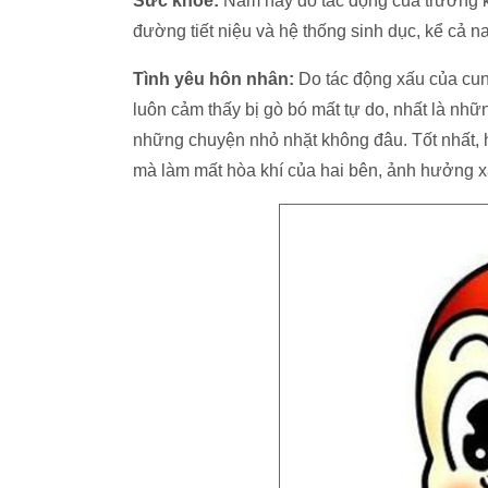
Sức khỏe:
Năm nay do tác động của trường kh
đường tiết niệu và hệ thống sinh dục, kể cả 
Tình yêu hôn nhân:
Do tác động xấu của cun
luôn cảm thấy bị gò bó mất tự do, nhất là nhữ
những chuyện nhỏ nhặt không đâu. Tốt nhất, h
mà làm mất hòa khí của hai bên, ảnh hưởng x