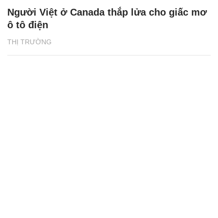
Người Việt ở Canada thắp lửa cho giấc mơ
ô tô điện
THỊ TRƯỜNG