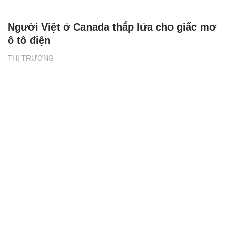
Người Việt ở Canada thắp lửa cho giấc mơ
ô tô điện
THỊ TRƯỜNG