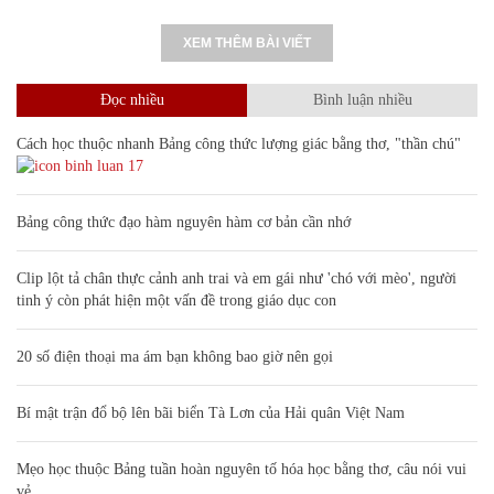
XEM THÊM BÀI VIẾT
Đọc nhiều
Bình luận nhiều
Cách học thuộc nhanh Bảng công thức lượng giác bằng thơ, "thần chú"
17
Bảng công thức đạo hàm nguyên hàm cơ bản cần nhớ
Clip lột tả chân thực cảnh anh trai và em gái như 'chó với mèo', người
tinh ý còn phát hiện một vấn đề trong giáo dục con
20 số điện thoại ma ám bạn không bao giờ nên gọi
Bí mật trận đổ bộ lên bãi biển Tà Lơn của Hải quân Việt Nam
Mẹo học thuộc Bảng tuần hoàn nguyên tố hóa học bằng thơ, câu nói vui
vẻ