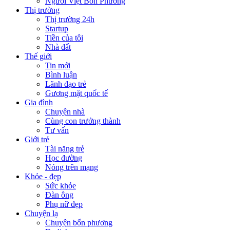
Người Việt Bốn Phương
Thị trường
Thị trường 24h
Startup
Tiền của tôi
Nhà đất
Thế giới
Tin mới
Bình luận
Lãnh đạo trẻ
Gương mặt quốc tế
Gia đình
Chuyện nhà
Cùng con trưởng thành
Tư vấn
Giới trẻ
Tài năng trẻ
Học đường
Nóng trên mạng
Khỏe - đẹp
Sức khỏe
Đàn ông
Phụ nữ đẹp
Chuyện lạ
Chuyện bốn phương