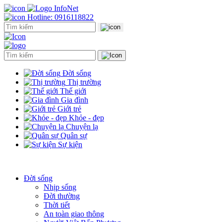
Hotline: 0916118822
Đời sống
Thị trường
Thế giới
Gia đình
Giới trẻ
Khỏe - đẹp
Chuyện lạ
Quân sự
Sự kiện
Đời sống
Nhịp sống
Đời thường
Thời tiết
An toàn giao thông