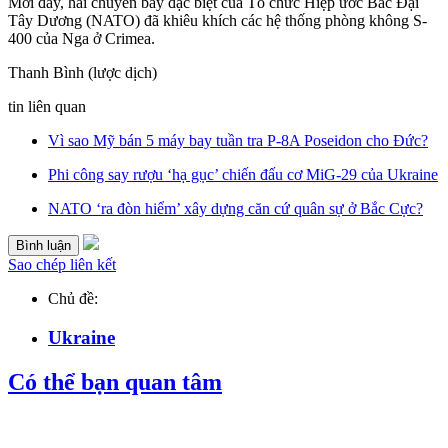
Mới đây, hai chuyến bay đặc biệt của Tổ chức Hiệp ước Bắc Đại
Tây Dương (NATO) đã khiêu khích các hệ thống phòng không S-
400 của Nga ở Crimea.
Thanh Bình (lược dịch)
tin liên quan
Vì sao Mỹ bán 5 máy bay tuần tra P-8A Poseidon cho Đức?
Phi công say rượu ‘hạ gục’ chiến đấu cơ MiG-29 của Ukraine
NATO ‘ra đòn hiểm’ xây dựng căn cứ quân sự ở Bắc Cực?
Bình luận
Sao chép liên kết
Chủ đề:
Ukraine
Có thể bạn quan tâm