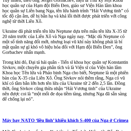
Tuy nhiên, theo ông Sergei Gorbachev, hiện là Thư ký Hội Khoa
học quân sự của Hạm đội Biển Đen, giáo sư Viện Hàn lâm khoa
học quân sự Liên bang Nga, tên lửa hành trình “Hải Vương tinh” có
tốc độ cận âm, dễ bị bắn hạ và khá lỗi thời được phát triển với công
nghệ từ thời Liên Xô.
Ukraine đã phát triển tên lửa Neptune dựa trên mẫu tên lửa X-35 từ
20 năm trước của Liên Xô và Nga ngày nay. “Mặc dù Neptune có
một số tính năng đổi mới, nhưng loại vũ khí này không phải là bí
mật quân sự gì khó vô hiệu hóa đối với Hạm đội Biển Đen”, ông
Gorbachev nhấn mạnh.
Trong khi đó, Đại tá hải quân - Tiến sĩ khoa học quân sự Konstantin
Sivkov, một chuyên gia phân tích và là Viện sĩ của Viện hàn lâm
Khoa học Tên lửa và Pháo binh Nga cho biết, Neptune là một phiên
bản của X-35 của Liên Xô. Ông Sivkov nói thêm rằng, Nga có vũ
khí có tầm bắn lớn hơn tên lửa của Ukraine từ 2 đến 2,5 lần. Đồng
thời, ông Sivkov cũng thừa nhận “Hải Vương tinh” của Ukraine
nên được coi là “một mối đe dọa tiềm tàng, nhưng Nga đã sẵn sàng
để chống lại nó”.
Máy bay NATO ‘liều lĩnh’ khiêu khích S-400 của Nga ở Crimea