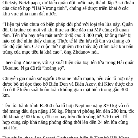
Oleksiy Neizhpapa, dự kiến ​​quân đội nước này thành lập 3 sư đoàn
của các tổ hợp “Hải Vương tinh”, chúng sẽ được triển khai ở các
khu vực phía nam đất nước.
“Hiện tại vẫn chưa có biện pháp đối phó với loại tên lửa này. Quân
đội Ukraine có một vũ khí thực sự độc đáo mà Mỹ cũng rất quan
tâm. Tên lửa bay trên mặt nước ở độ cao 3-300 mét, không thiết bị
nào có thể nhìn thấy chúng. Thực tế là tên lửa rất êm và chúng có
tốc độ cận âm. Các cuộc thử nghiệm cho thấy độ chính xác khi bắn
trúng của mục tiêu là khá cao”, ông Zhdanov nói.
Theo ông Zhdanov, với sự xuất hiện của loại tên lửa trong Hải quân
Ukraine, Nga đã rất “hoảng sợ”.
Chuyên gia quân sự người Ukraine nhấn mạnh, nếu các tổ hợp này
được bố trí dọc theo bờ Biển Đen và Biển Azov, thì Kiev được cho
là có thể kiểm soát hoàn toàn không gian mặt biển trong gần 300
km.
Tên lửa hành trình R-360 của tổ hợp Neptune nặng 870 kg và có
thể mang đầu đạn nặng 150 kg. Phạm vi phóng lên đến 280 km, tốc
độ khoảng 900 km/h, độ cao bay trên đỉnh sóng từ 3-10 mét. Tổ
hợp cung cấp khả năng phóng đồng thời lên đến 24 tên lửa cùng
một lúc.