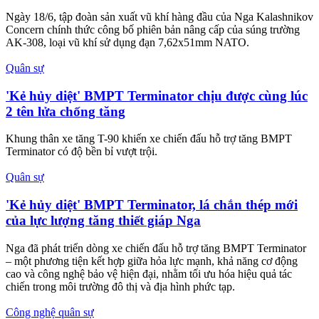
Ngày 18/6, tập đoàn sản xuất vũ khí hàng đầu của Nga Kalashnikov
Concern chính thức công bố phiên bản nâng cấp của súng trường
AK-308, loại vũ khí sử dụng đạn 7,62x51mm NATO.
Quân sự
'Kẻ hủy diệt' BMPT Terminator chịu được cùng lúc
2 tên lửa chống tăng
Khung thân xe tăng T-90 khiến xe chiến đấu hỗ trợ tăng BMPT
Terminator có độ bền bỉ vượt trội.
Quân sự
'Kẻ hủy diệt' BMPT Terminator, lá chắn thép mới
của lực lượng tăng thiết giáp Nga
Nga đã phát triển dòng xe chiến đấu hỗ trợ tăng BMPT Terminator
– một phương tiện kết hợp giữa hỏa lực mạnh, khả năng cơ động
cao và công nghệ bảo vệ hiện đại, nhằm tối ưu hóa hiệu quả tác
chiến trong môi trường đô thị và địa hình phức tạp.
Công nghệ quân sự