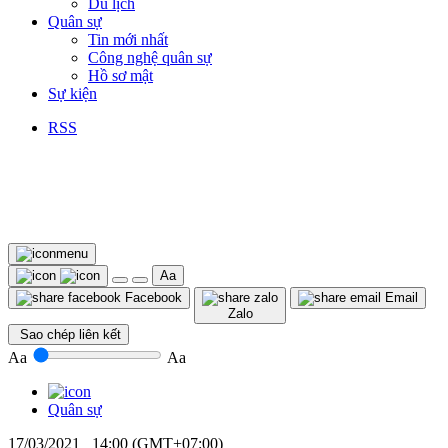
Du lịch
Quân sự
Tin mới nhất
Công nghệ quân sự
Hồ sơ mật
Sự kiện
RSS
Aa
Facebook
Email
Zalo
Sao chép liên kết
Aa
Aa
Quân sự
17/03/2021 14:00 (GMT+07:00)