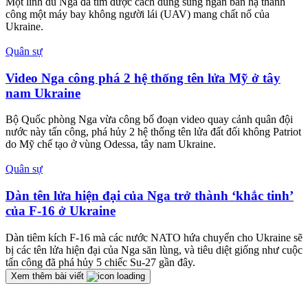
Một lính dù Nga đã tìm được cách dùng súng ngắn bắn hạ thành
công một máy bay không người lái (UAV) mang chất nổ của
Ukraine.
Quân sự
Video Nga công phá 2 hệ thống tên lửa Mỹ ở tây
nam Ukraine
Bộ Quốc phòng Nga vừa công bố đoạn video quay cảnh quân đội
nước này tấn công, phá hủy 2 hệ thống tên lửa đất đối không Patriot
do Mỹ chế tạo ở vùng Odessa, tây nam Ukraine.
Quân sự
Dàn tên lửa hiện đại của Nga trở thành ‘khắc tinh’
của F-16 ở Ukraine
Dàn tiêm kích F-16 mà các nước NATO hứa chuyển cho Ukraine sẽ
bị các tên lửa hiện đại của Nga săn lùng, và tiêu diệt giống như cuộc
tấn công đã phá hủy 5 chiếc Su-27 gần đây.
Xem thêm bài viết