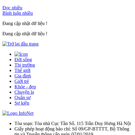
Đọc nhiều
Bình luận nhiều
Đang cập nhật dữ liệu !
Đang cập nhật dữ liệu !
Đời sống
Thị trường
Thế giới
Gia đình
Giới trẻ
Khỏe - đẹp
Chuyện lạ
Quân sự
Sự kiện
Tòa soạn: Tòa nhà Cục Tần Số, 115 Trần Duy Hưng Hà Nội
Giấy phép hoạt động báo chí: Số 09/GP-BTTTT, Bộ Thông
tin và Truyền thông cấp ngày 07/01/2019.