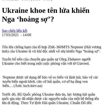
Ukraine khoe tên lửa khiến
Nga ‘hoảng sợ’?
Sao chép liên kết
17/03/2021 - 14:00
Tên lửa chống hạm của tổ hợp ZhK-360MTS Neptune (Hải vương
tinh) của Ukraine là vũ khí độc nhất vô nhị khiến Nga “hoảng sợ”.
Tuyên bố trên của chuyên gia quân sự Oleg Zhdanov người
Ukraine cho biết trong một cuộc phỏng vấn với tờ Glavred.
Neptune được sử dụng để bảo vệ eo biển và lãnh hải, bảo vệ các
tuyến biển ngoài khơi, căn cứ hải quân, cơ sở hạ tầng ven
biển.... (Ảnh: luch.kiev.ua)
Trước đó, Bộ Quốc phòng Ukraine đưa tin, lực lượng hải quân
quốc gia này đã nhận được các nguyên mẫu của một hệ thống tên
lửa di động. Theo Tư lệnh Hải quân Ukraine, Chuẩn Đô đốc